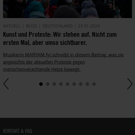
und
die
Möglichkeiten
der
AKTUELL
BLOG
DEUTSCHLAND
23.01.2024
Unterstützung
Kunst und Proteste: Wir stehen auf. Nicht zum
von
Amnesty
ersten Mal, aber umso sichtbarer.
informieren
wir
Musikerin MARYAM.fyi schreibt in diesem Beitrag, was sie
dich
angesichts der aktuellen Proteste gegen
ggf.
menschenverachtende Hetze bewegt.
auch
per
Telefon
oder
E-
Mail.
Dem
kannst
du
Fußbereich
KONTAKT & FAQ
im