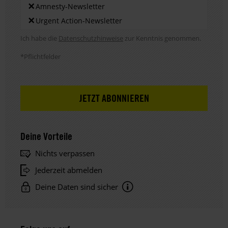
×
Amnesty-Newsletter
×
Urgent Action-Newsletter
Hinweis DSE
Ich habe die
Datenschutzhinweise
zur Kenntnis genommen.
*Pflichtfelder
Deine Vorteile
Nichts verpassen
Jederzeit abmelden
Deine Daten sind sicher
Hinweis
Datenschutz: