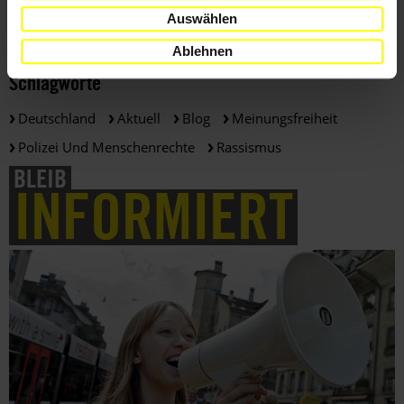
Auswählen
Ablehnen
Schlagworte
Deutschland
Aktuell
Blog
Meinungsfreiheit
Polizei Und Menschenrechte
Rassismus
BLEIB
INFORMIERT