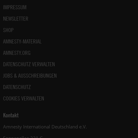
gesetzlichen
IMPRESSUM
Rahmen
jederzeit
NEWSLETTER
widersprechen.
SHOP
Weitere
Hinweise
AMNESTY-MATERIAL
zum
Datenschutz
AMNESTY.ORG
unter:
DATENSCHUTZ VERWALTEN
Datenschutz
.
JOBS & AUSSCHREIBUNGEN
DATENSCHUTZ
COOKIES VERWALTEN
Kontakt
Amnesty International Deutschland e.V.