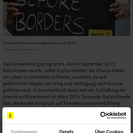
Amnesty-Aktion auf Lampedusa im Juli 2014
© Amnesty International
Das Umverteilungsprogramm, das im September 2015
beschlossen wurde, sollte Asylsuchenden die Chance bieten,
ein Leben in Sicherheit zu führen, nachdem sie auf
gefährlichen Wegen vor Krieg und Verfolgung nach Europa
geflohen sind. In Griechenland sitzen seit der Schließung der
Grenze zu Mazedonien im März 2016 Tausende Asylsuchende
fest, die keinen Anspruch auf Familienzusammenführung
haben. Für diese Menschen ist die Chance auf Umverteilung
eine der wenigen formalen Möglichkeiten, sich sicher in ein
anderes europäisches Land zu begeben.
Zustimmung
Details
Über Cookies