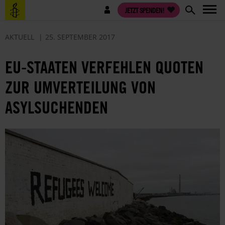
Direkt
Benutzermenü
JETZT SPENDEN!
zum
Inhalt
AKTUELL
25. SEPTEMBER 2017
EU-STAATEN VERFEHLEN QUOTEN
ZUR UMVERTEILUNG VON
ASYLSUCHENDEN