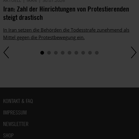
AKTUELL
IRAN
30.07.2026
Iran: Zahl der Hinrichtungen von Protestierenden
steigt drastisch
In Iran setzen die Behörden die Todesstrafe zunehmend als
Mittel gegen die Protestbewegung ein.
Fußbereich
KONTAKT & FAQ
IMPRESSUM
NEWSLETTER
SHOP