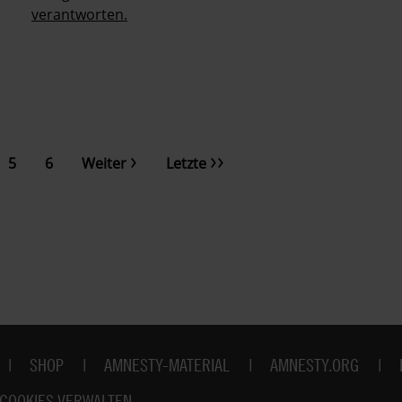
verantworten.
Nächste
Letzte
e
Page
5
Page
6
Weiter
Letzte
Seite
Seite
SHOP
AMNESTY-MATERIAL
AMNESTY.ORG
COOKIES VERWALTEN