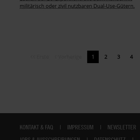
militärisch oder zivil nutzbaren Dual-Use-Gütern.
Erste
Vorherige
Erste
Vorherige
Aktuelle
1
Page
2
Page
3
Pag
4
Seitennummerierung
Seite
Seite
Seite
Fußbereich
KONTAKT & FAQ
IMPRESSUM
NEWSLETTER
JOBS & AUSSCHREIBUNGEN
DATENSCHUTZ