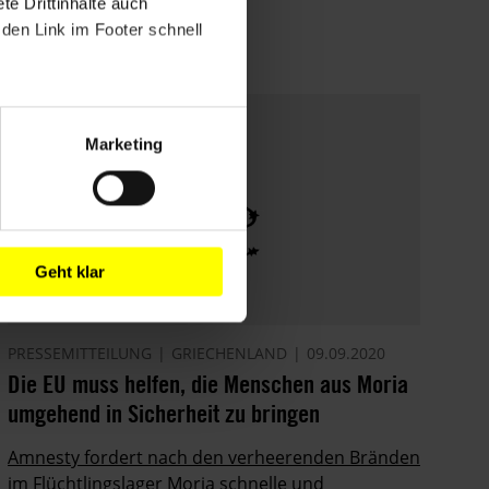
e Drittinhalte auch
den Link im Footer schnell
Marketing
Geht klar
PRESSEMITTEILUNG
GRIECHENLAND
09.09.2020
Die EU muss helfen, die Menschen aus Moria
umgehend in Sicherheit zu bringen
Amnesty fordert nach den verheerenden Bränden
im Flüchtlingslager Moria schnelle und