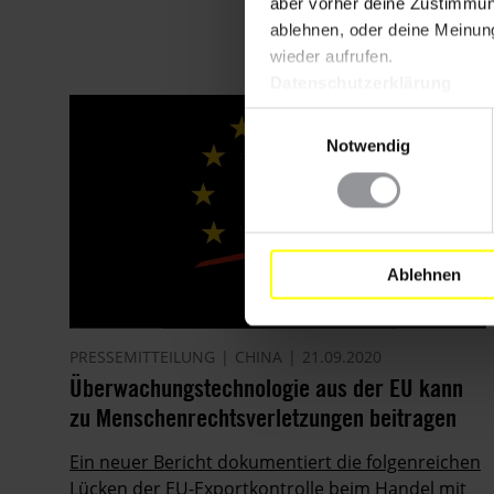
aber vorher deine Zustimmung
ablehnen, oder deine Meinung
wieder aufrufen.
Datenschutzerklärung
Einwilligungsauswahl
Notwendig
Ablehnen
PRESSEMITTEILUNG
CHINA
21.09.2020
Überwachungstechnologie aus der EU kann
zu Menschenrechtsverletzungen beitragen
Ein neuer Bericht dokumentiert die folgenreichen
Lücken der EU-Exportkontrolle beim Handel mit