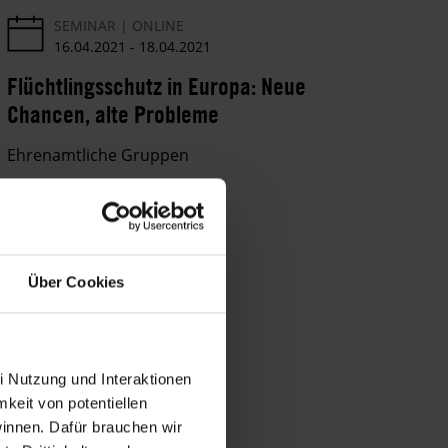
SEMINAR
ONLINE
16.04.2021
-
18.04.2021
Flüchtlingsschutz in Europa: Neue
Chancen, alte Probleme
Ehrenamtliche Gruppen
Über Cookies
i Nutzung und Interaktionen
mkeit von potentiellen
winnen. Dafür brauchen wir