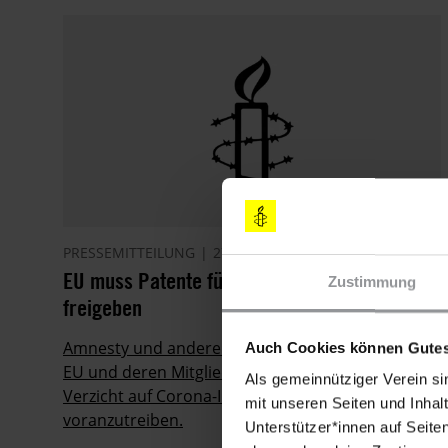
PRESSEMITTEILUNG
27.04.2021
EU muss Patente für Corona-Impfstoffe
Zustimmung
freigeben
Amnesty und anderen Organisationen fordern die
Auch Cookies können Gutes
EU und deren Mitgliedsstaaten dazu auf, einen
Als gemeinnütziger Verein si
Verzicht auf Corona-Impfstoff-Patente
mit unseren Seiten und Inhalt
voranzutreiben.
Unterstützer*innen auf Seite