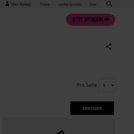
Benutzermenü
Presse
Mein Amnesty
Presse
Leichte Sprache
Shop
JETZT SPENDEN!
Pro Seite