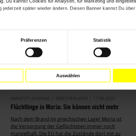
. Du kannst Cookies für Analysen, für Marketing und eingebettet
 jederzeit später wieder ändern. Diesen Banner kannst Du über 
Präferenzen
Statistik
Auswählen
AMNESTY JOURNAL
GRIECHENLAND
17.09.2020
Flüchtlinge in Moria: Sie können nicht mehr
Nach dem Brand im griechischen Lager Moria ist
die Versorgung der Geflüchteten immer noch
mangelhaft. Die EU hat die Zustände dort mit zu