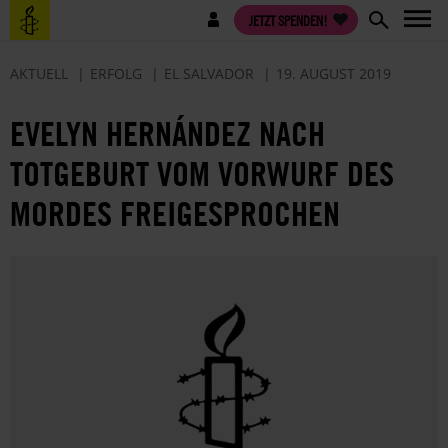
Direkt
Benutzermenü
JETZT SPENDEN!
zum
Inhalt
AKTUELL
ERFOLG
EL SALVADOR
19. AUGUST 2019
EVELYN HERNÁNDEZ NACH
TOTGEBURT VOM VORWURF DES
MORDES FREIGESPROCHEN