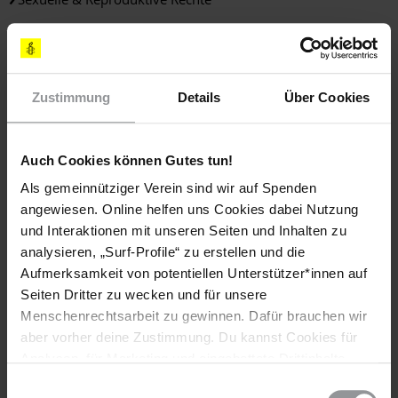
Teile diesen Beitrag
Zustimmung
Details
Über Cookies
Auch Cookies können Gutes tun!
Als gemeinnütziger Verein sind wir auf Spenden
LÄNDER
angewiesen. Online helfen uns Cookies dabei Nutzung
und Interaktionen mit unseren Seiten und Inhalten zu
El Salvador
analysieren, „Surf-Profile“ zu erstellen und die
Aufmerksamkeit von potentiellen Unterstützer*innen auf
THEMEN
Seiten Dritter zu wecken und für unsere
Menschenrechtsarbeit zu gewinnen. Dafür brauchen wir
Frauen
Sexuelle & reproduktive Rechte
aber vorher deine Zustimmung. Du kannst Cookies für
Analysen, für Marketing und eingebettete Drittinhalte
auch ablehnen, oder deine Meinung jederzeit später
Einwilligungsauswahl