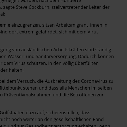
bgeriegelt wurden, nachdem Hunderte
, sagte Steve Cockburn, stellvertretender Leiter der
al:
emie einzugrenzen, sitzen Arbeitsmigrant_innen in
sind dort extrem gefährdet, sich mit dem Virus
gung von ausländischen Arbeitskräften sind ständig
enen Wasser- und Sanitärversorgung. Dadurch können
or dem Virus schützen. In den völlig überfüllten
der halten."
 bei dem Versuch, die Ausbreitung des Coronavirus zu
ittelpunkt stehen und dass alle Menschen im selben
zu Präventivmaßnahmen und die Betroffenen zur
Golfstaaten dazu auf, sicherzustellen, dass
 nicht noch weiter an den gesellschaftlichen Rand
eld und zur Gesundheitsversorgung erhalten, wenn