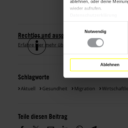
ablehnen, oder deine Meinung
wieder aufrufen.
Datenschutzerklärung
Einwilligungsauswahl
Notwendig
Rechtlos und ausgebeutet!
Erfahre hier mehr über Situation von Arbeitsmigra
Ablehnen
Schlagworte
Aktuell
Gesundheit
Migration
Wirtschaftli
Teile diesen Beitrag