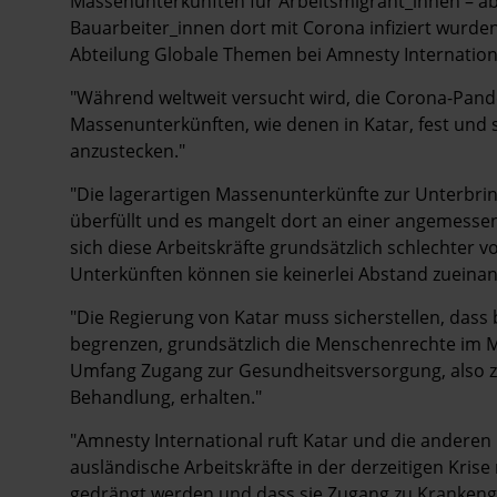
Massenunterkünften für Arbeitsmigrant_innen – a
Bauarbeiter_innen dort mit Corona infiziert wurden
Abteilung Globale Themen bei Amnesty Internation
"Während weltweit versucht wird, die Corona-Pand
Massenunterkünften, wie denen in Katar, fest und 
anzustecken."
"Die lagerartigen Massenunterkünfte zur Unterbrin
überfüllt und es mangelt dort an einer angemess
sich diese Arbeitskräfte grundsätzlich schlechter v
Unterkünften können sie keinerlei Abstand zueinan
"Die Regierung von Katar muss sicherstellen, dass
begrenzen, grundsätzlich die Menschenrechte im M
Umfang Zugang zur Gesundheitsversorgung, also 
Behandlung, erhalten."
"Amnesty International ruft Katar und die anderen 
ausländische Arbeitskräfte in der derzeitigen Krise
gedrängt werden und dass sie Zugang zu Krankeng