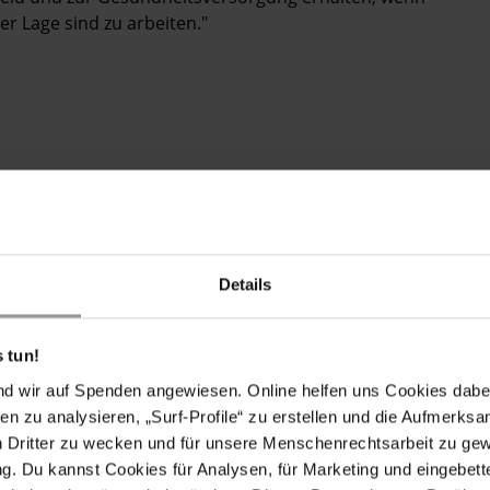
r Lage sind zu arbeiten."
ernational
Massenunterkünfte für ausländische
ht. Dort sind große Gruppen ausländischer
gebracht. Sie schlafen in Stockbetten in überfüllten
 und zum Teil weder Strom noch fließendes Wasser.
Details
 für die Ausrichtung der Fußballweltmeisterschaft
eitskräfte sprunghaft angestiegen. Sie kommen aus
 tun!
ten im Baugewerbe, im Hotel- und Gaststättengewerbe
nd wir auf Spenden angewiesen. Online helfen uns Cookies dabe
fte stellen 95% der erwerbstätigen Bevölkerung Katars.
en zu analysieren, „Surf-Profile“ zu erstellen und die Aufmerksa
angel an Rechten der ausländischen Arbeitskräfte im
n Dritter zu wecken und für unsere Menschenrechtsarbeit zu ge
rbeitssystem Katars dokumentiert
.
. Du kannst Cookies für Analysen, für Marketing und eingebettet