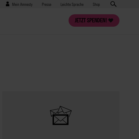
Benutzermenü
Presse
Mein Amnesty
Presse
Leichte Sprache
Shop
JETZT SPENDEN!