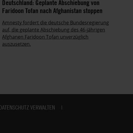
Deutschland: Geplante Abschiebung von
Ze
Faridoon Tofan nach Afghanistan stoppen
An
Ge
Amnesty fordert die deutsche Bundesregierung
auf, die geplante Abschiebung des 46-jährigen
Ze
Afghanen Faridoon Tofan unverzüglich
kä
auszusetzen.
no
DATENSCHUTZ VERWALTEN