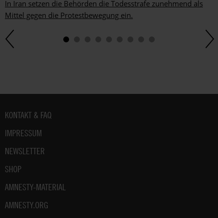
In Iran setzen die Behörden die Todesstrafe zunehmend als
Mittel gegen die Protestbewegung ein.
Fußbereich
KONTAKT & FAQ
IMPRESSUM
NEWSLETTER
SHOP
AMNESTY-MATERIAL
AMNESTY.ORG