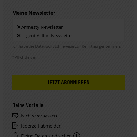
Meine Newsletter
Newsletters
×
Amnesty-Newsletter
×
Urgent Action-Newsletter
Hinweis DSE
Ich habe die
Datenschutzhinweise
zur Kenntnis genommen.
*Pflichtfelder
Deine Vorteile
Nichts verpassen
Jederzeit abmelden
Deine Daten sind sicher