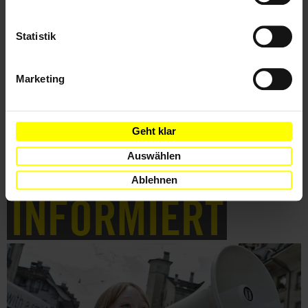
Indonesien
Deutschland
Aktuell
Unternehmensverantwortung
Statistik
Wirtschaftliche, Soziale & Kulturelle Rechte
Hannover Messe
Marketing
Teile diesen Beitrag
Geht klar
Auswählen
Ablehnen
BLEIB
INFORMIERT