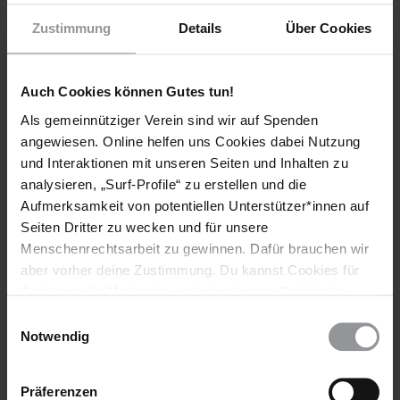
Hier findest du die Online-Kanäle des Amnesty-Bezirks
Zustimmung
Details
Über Cookies
Hannover:
Instagram
Auch Cookies können Gutes tun!
Twitter
Facebook
Als gemeinnütziger Verein sind wir auf Spenden
angewiesen. Online helfen uns Cookies dabei Nutzung
und Interaktionen mit unseren Seiten und Inhalten zu
analysieren, „Surf-Profile“ zu erstellen und die
Aufmerksamkeit von potentiellen Unterstützer*innen auf
Setze dich für die Rechte der Papua ein!
Seiten Dritter zu wecken und für unsere
Beteilige dich an der Online-Petition der indonesischen
Menschenrechtsarbeit zu gewinnen. Dafür brauchen wir
Amnesty-Sektion auf amnestyindo.nationbuilder.com
aber vorher deine Zustimmung. Du kannst Cookies für
Analysen, für Marketing und eingebettete Drittinhalte
auch ablehnen, oder deine Meinung jederzeit später
Einwilligungsauswahl
wieder ändern. Diesen Banner kannst Du über den Link
Notwendig
im Footer schnell wieder aufrufen.
Schlagworte
Datenschutzerklärung
Präferenzen