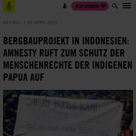
Direkt
Benutzermenü
JETZT SPENDEN!
zum
Inhalt
AKTUELL
06. APRIL 2023
BERGBAUPROJEKT IN INDONESIEN:
AMNESTY RUFT ZUM SCHUTZ DER
MENSCHENRECHTE DER INDIGENEN
PAPUA AUF