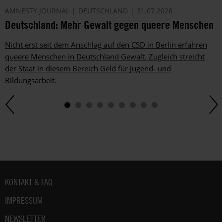
Dem
AMNESTY JOURNAL
DEUTSCHLAND
31.07.2026
kannst
Deutschland: Mehr Gewalt gegen queere Menschen
du
im
Nicht erst seit dem Anschlag auf den CSD in Berlin erfahren
gesetzlichen
queere Menschen in Deutschland Gewalt. Zugleich streicht
Rahmen
jederzeit
der Staat in diesem Bereich Geld für Jugend- und
widersprechen.
Bildungsarbeit.
Weitere
Hinweise
zum
Datenschutz
unter:
Datenschutz
.
Fußbereich
KONTAKT & FAQ
IMPRESSUM
NEWSLETTER