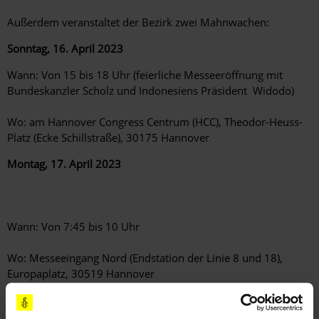
Außerdem veranstaltet der Bezirk zwei Mahnwachen:
Sonntag, 16. April 2023
Wann: Von 15 bis 18 Uhr (feierliche Messeeröffnung mit
Bundeskanzler Scholz und Indonesiens Präsident Widodo)
Wo: am Hannover Congress Centrum (HCC), Theodor-Heuss-
Platz (Ecke Schillstraße), 30175 Hannover
Montag, 17. April 2023
Wann: Von 7:45 bis 10 Uhr
Wo: Messeeingang Nord (Endstation der Linie 8 und 18),
Europaplatz, 30519 Hannover
Weitere Informationen zur Arbeit des Bezirks gibt es auf
https://amnesty-hannover.de