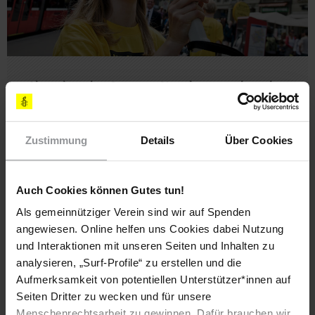
Abonniere den Amnesty-Newsletter und mach
dich für die Menschenrechte stark!
Meine Daten
Zustimmung
Details
Über Cookies
Vorname*
Auch Cookies können Gutes tun!
Nachname*
Als gemeinnütziger Verein sind wir auf Spenden
angewiesen. Online helfen uns Cookies dabei Nutzung
E-Mail-Adresse*
und Interaktionen mit unseren Seiten und Inhalten zu
analysieren, „Surf-Profile“ zu erstellen und die
Aufmerksamkeit von potentiellen Unterstützer*innen auf
Seiten Dritter zu wecken und für unsere
Meine Newsletter
Menschenrechtsarbeit zu gewinnen. Dafür brauchen wir