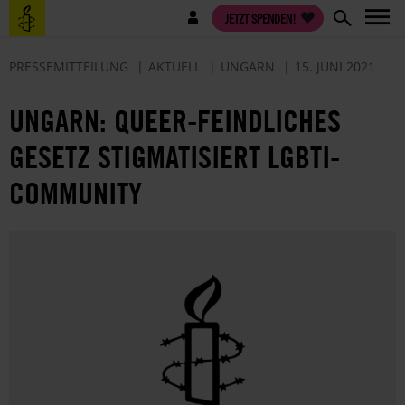
Direkt
Benutzermenü
JETZT SPENDEN!
zum
Inhalt
PRESSEMITTEILUNG
AKTUELL
UNGARN
15. JUNI 2021
UNGARN: QUEER-FEINDLICHES
GESETZ STIGMATISIERT LGBTI-
COMMUNITY