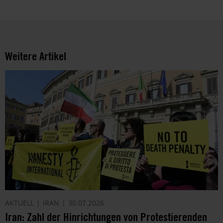
und
die
Möglichkeiten
der
Unterstützung
Weitere Artikel
von
Amnesty
informieren
wir
dich
ggf.
auch
per
Telefon
oder
E-
Mail.
Dem
AKTUELL
IRAN
30.07.2026
kannst
Iran: Zahl der Hinrichtungen von Protestierenden
du