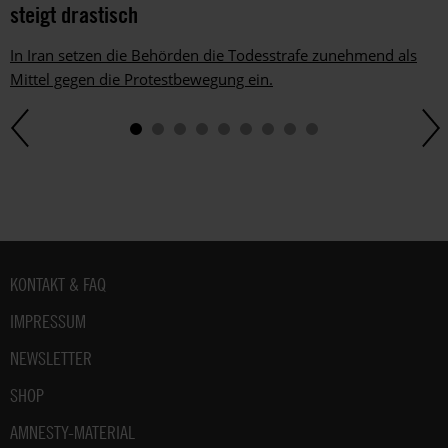
im
steigt drastisch
gesetzlichen
Rahmen
In Iran setzen die Behörden die Todesstrafe zunehmend als
jederzeit
Mittel gegen die Protestbewegung ein.
widersprechen.
Weitere
Hinweise
zum
Datenschutz
unter:
Datenschutz
.
Fußbereich
KONTAKT & FAQ
IMPRESSUM
NEWSLETTER
SHOP
AMNESTY-MATERIAL