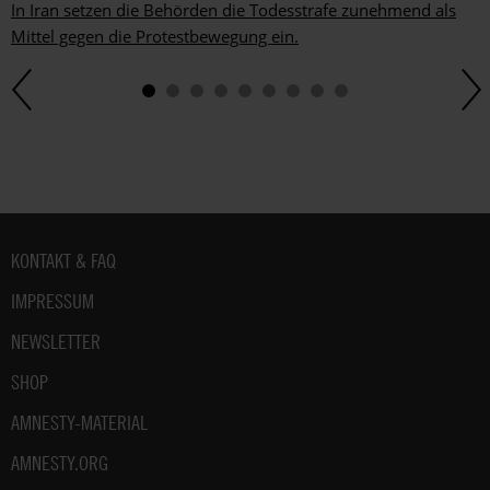
In Iran setzen die Behörden die Todesstrafe zunehmend als
Mittel gegen die Protestbewegung ein.
Fußbereich
KONTAKT & FAQ
IMPRESSUM
NEWSLETTER
SHOP
AMNESTY-MATERIAL
AMNESTY.ORG