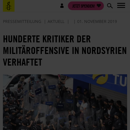
Direkt
Benutzermenü
JETZT SPENDEN!
zum
Inhalt
PRESSEMITTEILUNG
AKTUELL
01. NOVEMBER 2019
HUNDERTE KRITIKER DER
MILITÄROFFENSIVE IN NORDSYRIEN
VERHAFTET