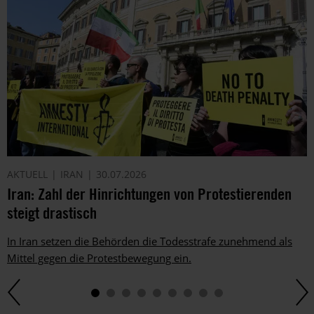
von
Amnesty
informieren
wir
dich
ggf.
auch
per
Telefon
oder
E-
AKTUELL
IRAN
30.07.2026
Mail.
Iran: Zahl der Hinrichtungen von Protestierenden
Dem
kannst
steigt drastisch
du
im
In Iran setzen die Behörden die Todesstrafe zunehmend als
gesetzlichen
Mittel gegen die Protestbewegung ein.
Rahmen
jederzeit
widersprechen.