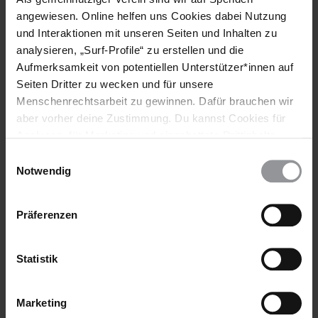
Abonniere den Amnesty-Newsletter und mach
angewiesen. Online helfen uns Cookies dabei Nutzung
dich für die Menschenrechte stark!
und Interaktionen mit unseren Seiten und Inhalten zu
analysieren, „Surf-Profile“ zu erstellen und die
Meine Daten
Aufmerksamkeit von potentiellen Unterstützer*innen auf
Vorname*
Seiten Dritter zu wecken und für unsere
Menschenrechtsarbeit zu gewinnen. Dafür brauchen wir
aber vorher deine Zustimmung. Du kannst Cookies für
Nachname*
Analysen, für Marketing und eingebettete Drittinhalte
auch ablehnen, oder deine Meinung jederzeit später
Einwilligungsauswahl
E-Mail-Adresse*
wieder ändern. Diesen Banner kannst Du über den Link
Notwendig
im Footer schnell wieder aufrufen.
Datenschutzerklärung
Präferenzen
Meine Newsletter
Newsletters
×
Amnesty-Newsletter
Statistik
×
Urgent Action-Newsletter
Hinweis DSE
Ich habe die
Datenschutzhinweise
zur Kenntnis genommen.
Marketing