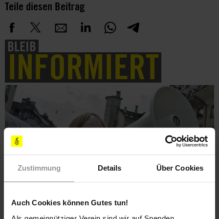
Teile diesen Beitrag
BLEIB
INFORMIERT
Zustimmung
Details
Über Cookies
Auch Cookies können Gutes tun!
Als gemeinnütziger Verein sind wir auf Spenden