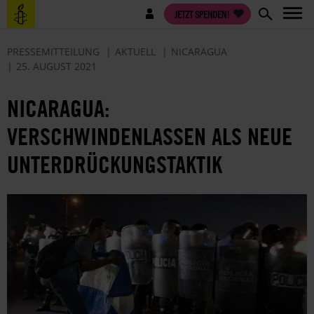
Direkt
Benutzermenü
JETZT SPENDEN!
zum
Inhalt
PRESSEMITTEILUNG
AKTUELL
NICARAGUA
25. AUGUST 2021
NICARAGUA:
VERSCHWINDENLASSEN ALS NEUE
UNTERDRÜCKUNGSTAKTIK