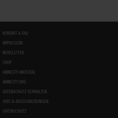
Weitere
Hinweise
zum
Datenschutz
unter:
Datenschutz
Fußbereich
KONTAKT & FAQ
.
IMPRESSUM
NEWSLETTER
SHOP
AMNESTY-MATERIAL
AMNESTY.ORG
DATENSCHUTZ VERWALTEN
JOBS & AUSSCHREIBUNGEN
DATENSCHUTZ