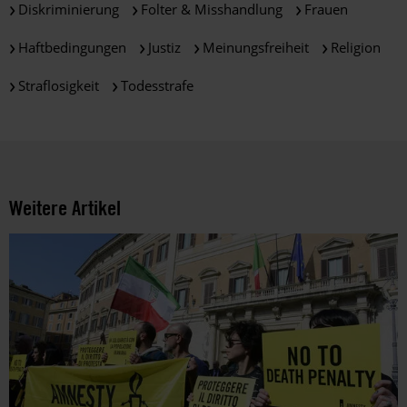
verarbeitet.
Diskriminierung
Folter & Misshandlung
Frauen
Über
die
Haftbedingungen
Justiz
Meinungsfreiheit
Religion
Arbeit
und
Straflosigkeit
Todesstrafe
die
Möglichkeiten
der
Unterstützung
von
Amnesty
Weitere Artikel
informieren
wir
dich
ggf.
auch
per
Telefon
oder
E-
Mail.