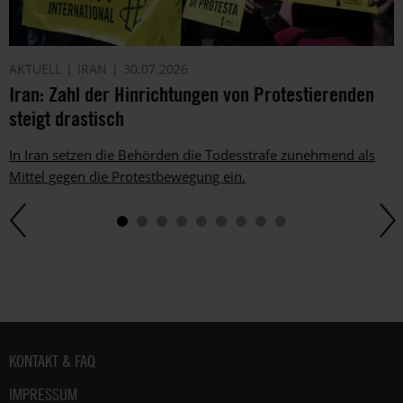
Dem
kannst
du
AKTUELL
IRAN
30.07.2026
im
Iran: Zahl der Hinrichtungen von Protestierenden
gesetzlichen
steigt drastisch
Rahmen
jederzeit
widersprechen.
In Iran setzen die Behörden die Todesstrafe zunehmend als
Weitere
Mittel gegen die Protestbewegung ein.
Hinweise
zum
Datenschutz
unter:
Datenschutz
.
Fußbereich
KONTAKT & FAQ
IMPRESSUM