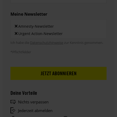
Meine Newsletter
Newsletters
×
Amnesty-Newsletter
×
Urgent Action-Newsletter
Hinweis DSE
Ich habe die
Datenschutzhinweise
zur Kenntnis genommen.
*Pflichtfelder
Deine Vorteile
Nichts verpassen
Jederzeit abmelden