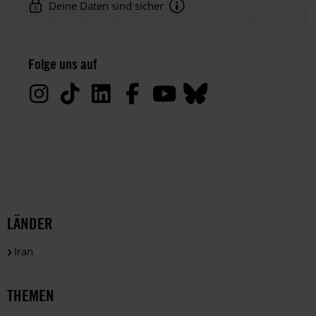
Deine Daten sind sicher
Hinweis
Datenschutz:
Folge uns auf
Deine
Daten
werden
von
uns
nur
zu
satzungsgemäßen
Zwecken
und
LÄNDER
gemäß
der
Iran
gesetzlichen
Bestimmungen
des
THEMEN
DSGVO