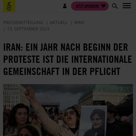
Direkt
Benutzermenü
JETZT SPENDEN!
zum
Inhalt
PRESSEMITTEILUNG
AKTUELL
IRAN
13. SEPTEMBER 2023
IRAN: EIN JAHR NACH BEGINN DER
PROTESTE IST DIE INTERNATIONALE
GEMEINSCHAFT IN DER PFLICHT