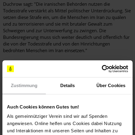
Duchrow sagt: "Die iranischen Behörden nutzen die
Todesstrafe verstärkt als Mittel politischer Unterdrückung. Sie
setzen diese Strafe ein, um die Menschen im Iran zu quälen
und zu terrorisieren und sie mit brutaler Gewalt zum
Schweigen und zur Unterwerfung zu zwingen. Die
Bundesregierung muss sich weiter deutlich und öffentlich für
die von der Todesstrafe und von den Hinrichtungen
bedrohten Menschen im Iran einsetzen."
Zustimmung
Details
Über Cookies
Auch Cookies können Gutes tun!
Als gemeinnütziger Verein sind wir auf Spenden
angewiesen. Online helfen uns Cookies dabei Nutzung
und Interaktionen mit unseren Seiten und Inhalten zu