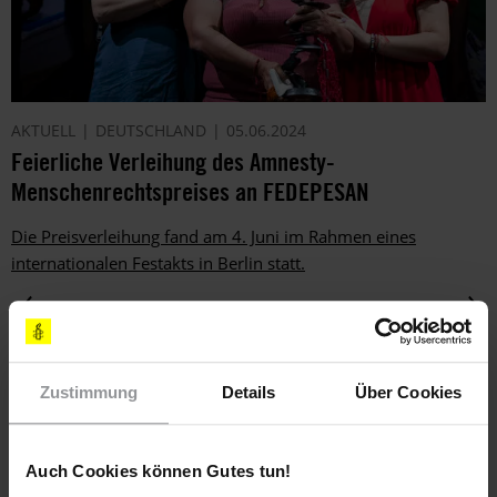
AKTUELL
DEUTSCHLAND
05.06.2024
Feierliche Verleihung des Amnesty-
Menschenrechtspreises an FEDEPESAN
Die Preisverleihung fand am 4. Juni im Rahmen eines
internationalen Festakts in Berlin statt.
Zustimmung
Details
Über Cookies
Auch Cookies können Gutes tun!