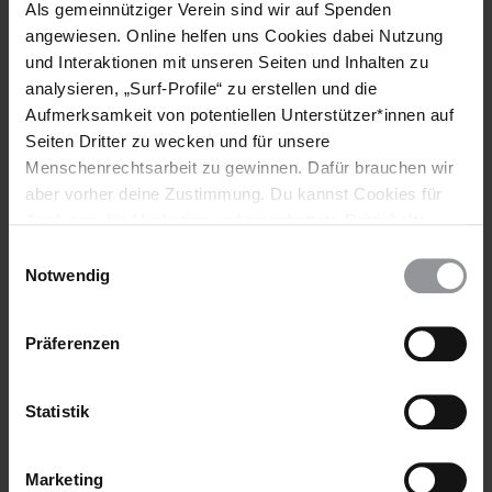
Als gemeinnütziger Verein sind wir auf Spenden
angewiesen. Online helfen uns Cookies dabei Nutzung
und Interaktionen mit unseren Seiten und Inhalten zu
analysieren, „Surf-Profile“ zu erstellen und die
Aufmerksamkeit von potentiellen Unterstützer*innen auf
Seiten Dritter zu wecken und für unsere
Menschenrechtsarbeit zu gewinnen. Dafür brauchen wir
AMNESTY JOURNAL
KOLUMBIEN
13.05.2024
aber vorher deine Zustimmung. Du kannst Cookies für
Wasser bedeutet Leben
Analysen, für Marketing und eingebettete Drittinhalte
auch ablehnen, oder deine Meinung jederzeit später
Die Erdölförderung in der kolumbianischen Stadt
Einwilligungsauswahl
wieder ändern. Diesen Banner kannst Du über den Link
Barrancabermeja vergiftet die Gewässer und gefährdet eine
Notwendig
im Footer schnell wieder aufrufen.
ganze Region.
Datenschutzerklärung
Präferenzen
Statistik
Marketing