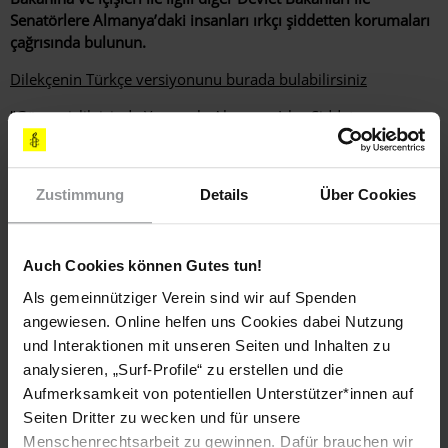
Senatörlere Almanya’daki insanları ırkçı şiddetten korumaları
çağrısında bulunun.
Dilekçenin Türkçe versiyonunu burada bulabilirsiniz
"Güvensizlik içinde Yaşamak: Almanya Irkçı Şiddet
Mağdurlarını Nasıl Yüzüstü Bırakıyor" raporunun İngilizce PDF
versiyonunu buradan indirebilirsiniz
Zustimmung
Details
Über Cookies
"Güvensizlik içinde Yaşamak: Almanya Irkçı Şiddet
Mağdurlarını Nasıl Yüzüstü Bırakıyor" raporunun Almanca
PDF versiyonunu buradan indirebilirsiniz
Auch Cookies können Gutes tun!
Uluslararası Af Örgütü'nün Almanya'da ırkçı şiddetin son
Als gemeinnütziger Verein sind wir auf Spenden
bulması için başlattığı kampanya ile ilgili Türkçe bilgiye
şuradan ulaşabilirsiniz
angewiesen. Online helfen uns Cookies dabei Nutzung
und Interaktionen mit unseren Seiten und Inhalten zu
Kampanya ile ilgili daha fazla Türkçe bilgi burada bulabilirsiniz
analysieren, „Surf-Profile“ zu erstellen und die
Aufmerksamkeit von potentiellen Unterstützer*innen auf
Seiten Dritter zu wecken und für unsere
Weitere Informationen
Menschenrechtsarbeit zu gewinnen. Dafür brauchen wir