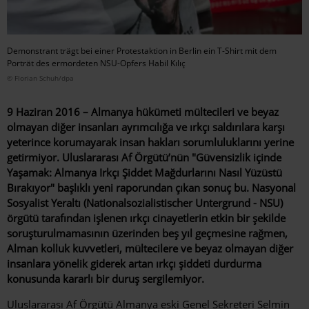
Demonstrant trägt bei einer Protestaktion in Berlin ein T-Shirt mit dem
Porträt des ermordeten NSU-Opfers Habil Kılıç
© Florian Schuh/dpa
9 Haziran 2016 – Almanya hükümeti mültecileri ve beyaz
olmayan diğer insanları ayrımcılığa ve ırkçı saldırılara karşı
yeterince korumayarak insan hakları sorumluluklarını yerine
getirmiyor. Uluslararası Af Örgütü’nün "Güvensizlik içinde
Yaşamak: Almanya Irkçı Şiddet Mağdurlarını Nasıl Yüzüstü
Bırakıyor" başlıklı yeni raporundan çıkan sonuç bu. Nasyonal
Sosyalist Yeraltı (Nationalsozialistischer Untergrund - NSU)
örgütü tarafından işlenen ırkçı cinayetlerin etkin bir şekilde
soruşturulmamasının üzerinden beş yıl geçmesine rağmen,
Alman kolluk kuvvetleri, mültecilere ve beyaz olmayan diğer
insanlara yönelik giderek artan ırkçı şiddeti durdurma
konusunda kararlı bir duruş sergilemiyor.
Uluslararası Af Örgütü Almanya eski Genel Sekreteri Selmin