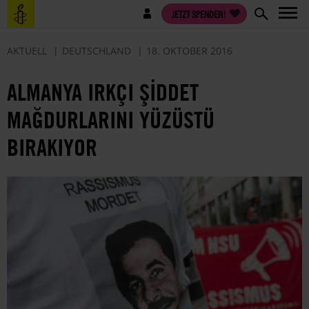
Direkt
Benutzermenü
JETZT SPENDEN!
zum
Inhalt
AKTUELL
DEUTSCHLAND
18. OKTOBER 2016
ALMANYA IRKÇI ŞİDDET
MAĞDURLARINI YÜZÜSTÜ
BIRAKIYOR