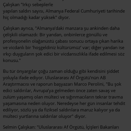
Çalışkan "Irkçı sebeplerle
yapılan saldırı sayısı, Almanya Federal Cumhuriyeti tarihinde
hiç olmadığı kadar yüksek" diyor.
Çalışkan ayrıca, "Almanya’daki manzara şu ankinden daha
çelişkili olamazdı: Bir yandan, onbinlerce gönüllü ve
profesyonelin olağanüstü çabası sonucu ortaya çıkan harika
ve vicdanlı bir 'hoşgeldiniz kültürümüz’ var; diğer yandan ise
ırkçı duyguların şok edici bir vicdansızlıkla ifade edilmesi söz
konusu."
Bu tür önyargılar çoğu zaman olduğu gibi kendisini şiddet
yoluyla ifade ediyor. Uluslararası Af Örgütü’nün AB
Araştırmacısı ve raporun başyazarı Marco Perolini, "Bu şok
edici saldırılar, Avrupa’ya gelmeden önce zaten savaş ve
zulüm yaşamış olan mülteci ve sığınmacıların tekrar travma
yaşamasına neden oluyor. Neredeyse her gün insanlar tehdit
ediliyor, sözlü ya da fiziksel saldırılara maruz kalıyor ya da
mülteci yurtlarına saldırılar oluyor" diyor.
Selmin Çalışkan: "Uluslararası Af Örgütü, İçişleri Bakanları