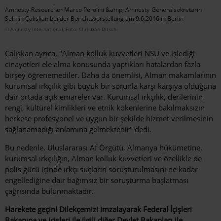
Amnesty-Researcher Marco Perolini &amp; Amnesty-Generalsekretärin
Selmin Çalıskan bei der Berichtsvorstellung am 9.6.2016 in Berlin
© Amnesty International, Foto: Christian Ditsch
Çalışkan ayrıca, "Alman kolluk kuvvetleri NSU ve işlediği
cinayetleri ele alma konusunda yaptıkları hatalardan fazla
birşey öğrenemediler. Daha da önemlisi, Alman makamlarının
kurumsal ırkçılık gibi büyük bir sorunla karşı karşıya olduğuna
dair ortada açık emareler var. Kurumsal ırkçılık, derilerinin
rengi, kültürel kimlikleri ve etnik kökenlerine bakılmaksızın
herkese profesyonel ve uygun bir şekilde hizmet verilmesinin
sağlanamadığı anlamına gelmektedir" dedi.
Bu nedenle, Uluslararası Af Örgütü, Almanya hükümetine,
kurumsal ırkçılığın, Alman kolluk kuvvetleri ve özellikle de
polis gücü içinde ırkçı suçların soruşturulmasını ne kadar
engellediğine dair bağımsız bir soruşturma başlatması
çağrısında bulunmaktadır.
Harekete geçin! Dilekçemizi imzalayarak Federal İçişleri
Bakanına ve içişleri ile ilgili diğer Devlet Bakanları ile