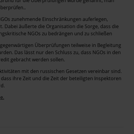
ler Grund für die Überprüfungen wurde genannt, man
berprüfen..
e NGOs zunehmende Einschränkungen auferlegen,
 Dabei äußerte die Organisation die Sorge, dass die
gskritische NGOs zu bedrängen und zu schließen
e gegenwärtigen Überprüfungen teilweise in Begleitung
rden. Das lässt nur den Schluss zu, dass NGOs in den
redit gebracht werden sollen.
Aktivitäten mit den russischen Gesetzen vereinbar sind.
ass ihre Zeit und die Zeit der beteiligten Inspektoren
rd.
e.