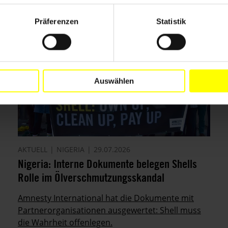
Präferenzen
Statistik
Auswählen
AKTUELL
NIGERIA
29.07.2026
Nigeria: Interne Dokumente belegen Shells
Rolle im Ölverschmutzungsskandal
Amnesty International hat die Dokumente mit
Partnerorganisationen ausgewertet: Shell muss
die Wahrheit offenlegen.