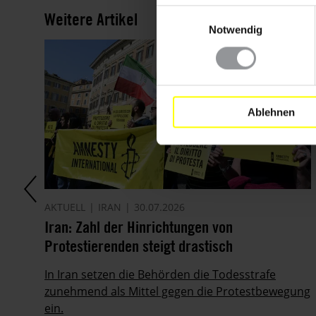
Einwilligungsauswahl
Weitere Artikel
Notwendig
Ablehnen
AKTUELL
IRAN
30.07.2026
it
Iran: Zahl der Hinrichtungen von
Protestierenden steigt drastisch
ie
In Iran setzen die Behörden die Todesstrafe
zunehmend als Mittel gegen die Protestbewegung
ein.