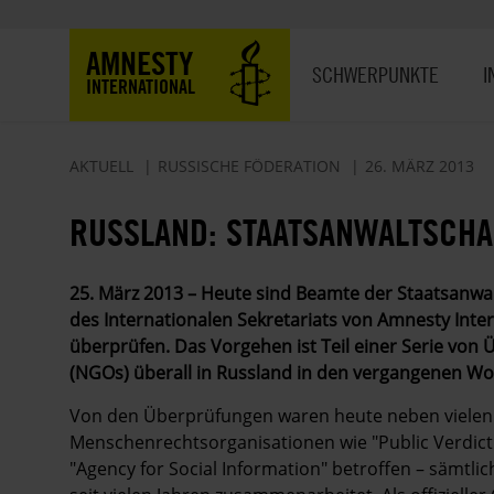
Direkt
zum
Hauptnavigation
AMNESTY
Inhalt
SCHWERPUNKTE
I
INTERNATIONAL
AKTUELL
RUSSISCHE FÖDERATION
26. MÄRZ 2013
RUSSLAND: STAATSANWALTSCH
25. März 2013 – Heute sind Beamte der Staatsanw
des Internationalen Sekretariats von Amnesty Inter
überprüfen. Das Vorgehen ist Teil einer Serie vo
(NGOs) überall in Russland in den vergangenen W
Von den Überprüfungen waren heute neben vielen
Menschenrechtsorganisationen wie "Public Verdic
"Agency for Social Information" betroffen – sämtli