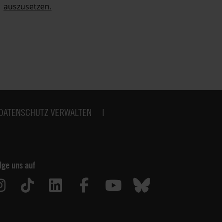
auszusetzen.
no
DATENSCHUTZ VERWALTEN
lge uns auf