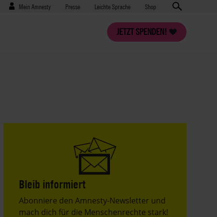
Benutzermenü
Presse
Mein Amnesty
Presse
Leichte Sprache
Shop
JETZT SPENDEN!
Bleib informiert
Header
Abonniere den Amnesty-Newsletter und
Text
mach dich für die Menschenrechte stark!