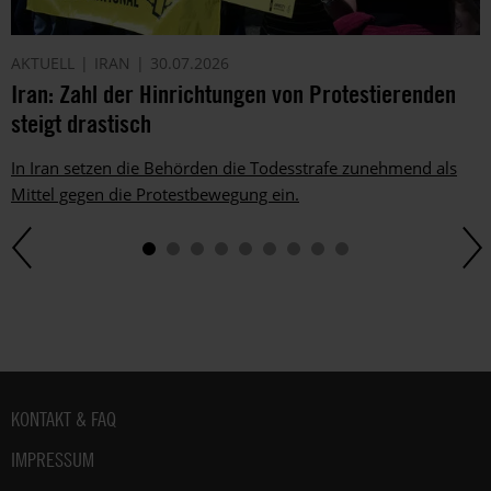
AKTUELL
IRAN
30.07.2026
Iran: Zahl der Hinrichtungen von Protestierenden
steigt drastisch
In Iran setzen die Behörden die Todesstrafe zunehmend als
Mittel gegen die Protestbewegung ein.
Fußbereich
KONTAKT & FAQ
IMPRESSUM