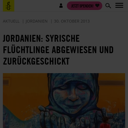
Direkt
Benutzermenü
JETZT SPENDEN!
zum
Inhalt
AKTUELL
JORDANIEN
30. OKTOBER 2013
JORDANIEN: SYRISCHE
FLÜCHTLINGE ABGEWIESEN UND
ZURÜCKGESCHICKT