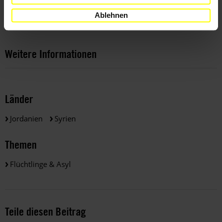
Amnesty-Bericht "Growing restrictions, tough conditions: The
Ablehnen
plight of those fleeing Syria to Jordan"
Weitere Informationen
Länder
Jordanien
Syrien
Themen
Flüchtlinge & Asyl
Teile diesen Beitrag