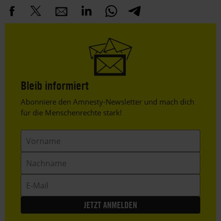
Bleib informiert
Header
Abonniere den Amnesty-Newsletter und mach dich
Text
für die Menschenrechte stark!
Vorname
Nachname
E-
Mail