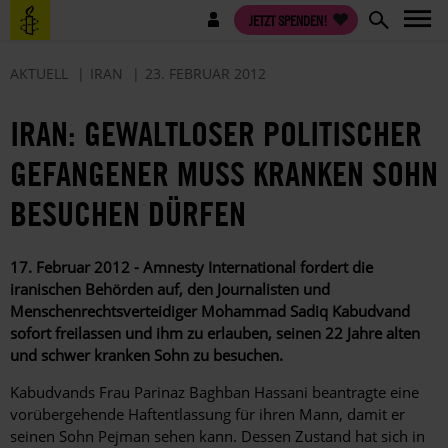
Direkt
Benutzermenü
JETZT SPENDEN!
zum
Inhalt
AKTUELL
IRAN
23. FEBRUAR 2012
IRAN: GEWALTLOSER POLITISCHER
GEFANGENER MUSS KRANKEN SOHN
BESUCHEN DÜRFEN
17. Februar 2012 - Amnesty International fordert die
iranischen Behörden auf, den Journalisten und
Menschenrechtsverteidiger Mohammad Sadiq Kabudvand
sofort freilassen und ihm zu erlauben, seinen 22 Jahre alten
und schwer kranken Sohn zu besuchen.
Kabudvands Frau Parinaz Baghban Hassani beantragte eine
vorübergehende Haftentlassung für ihren Mann, damit er
seinen Sohn Pejman sehen kann. Dessen Zustand hat sich in