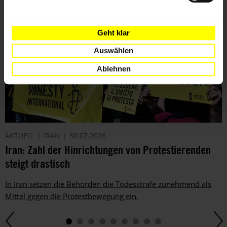
Geht klar
Auswählen
Ablehnen
AKTUELL
IRAN
30.07.2026
Iran: Zahl der Hinrichtungen von Protestierenden
steigt drastisch
In Iran setzen die Behörden die Todesstrafe zunehmend als
Mittel gegen die Protestbewegung ein.