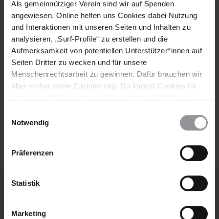
Als gemeinnütziger Verein sind wir auf Spenden
angewiesen. Online helfen uns Cookies dabei Nutzung
Vorname
und Interaktionen mit unseren Seiten und Inhalten zu
Nachname
analysieren, „Surf-Profile“ zu erstellen und die
Aufmerksamkeit von potentiellen Unterstützer*innen auf
E-
Seiten Dritter zu wecken und für unsere
Mail
Menschenrechtsarbeit zu gewinnen. Dafür brauchen wir
aber vorher deine Zustimmung. Du kannst Cookies für
Analysen, für Marketing und eingebettete Drittinhalte
auch ablehnen, oder deine Meinung jederzeit später
Ich habe die
Datenschutzrichtlinie
und die
Einwilligungsauswahl
wieder ändern. Diesen Banner kannst Du über den Link
Notwendig
Nutzungsbedingungen
gelesen und stimme
im Footer schnell wieder aufrufen.
ihnen zu.
Datenschutzerklärung
Präferenzen
Statistik
Weitere Artikel
Marketing