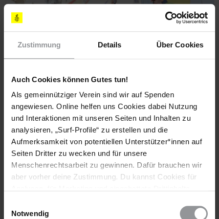
Zustimmung
Details
Über Cookies
Auch Cookies können Gutes tun!
Als gemeinnütziger Verein sind wir auf Spenden
Für LGBTI-Rechte und gegen Diskriminierung: Pride March in der türkischen
Stadt Izmir (Archivaufnahme).
angewiesen. Online helfen uns Cookies dabei Nutzung
© GocherImagery/Universal Images G
und Interaktionen mit unseren Seiten und Inhalten zu
analysieren, „Surf-Profile“ zu erstellen und die
Du findest uns und unseren Amnesty-Truck auch auf
Aufmerksamkeit von potentiellen Unterstützer*innen auf
weiteren CSDs
Seiten Dritter zu wecken und für unsere
Menschenrechtsarbeit zu gewinnen. Dafür brauchen wir
Wir sind weiterhin laut, aktiv und solidarisch!
aber vorher deine Zustimmung. Du kannst Cookies für
Analysen, für Marketing und eingebettete Drittinhalte
Weitere Stationen unseres Trucks findest du hier:
auch ablehnen, oder deine Meinung jederzeit später
https://www.amnesty.de/pride-truck
Einwilligungsauswahl
wieder ändern. Diesen Banner kannst Du über den Link
Notwendig