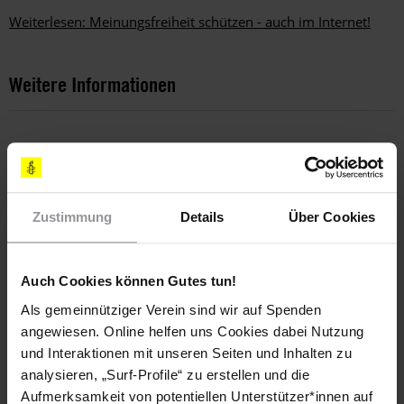
Weiterlesen: Meinungsfreiheit schützen - auch im Internet!
Weitere Informationen
Länder
Ägypten
Zustimmung
Details
Über Cookies
Themen
Auch Cookies können Gutes tun!
Haftbedingungen
Meinungsfreiheit
Als gemeinnütziger Verein sind wir auf Spenden
angewiesen. Online helfen uns Cookies dabei Nutzung
und Interaktionen mit unseren Seiten und Inhalten zu
Teile diesen Beitrag
analysieren, „Surf-Profile“ zu erstellen und die
Aufmerksamkeit von potentiellen Unterstützer*innen auf