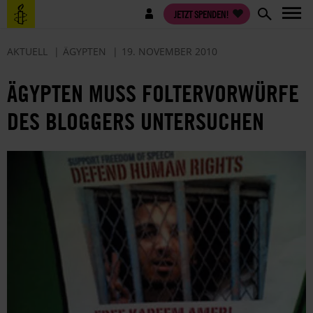
Direkt
Benutzermenü
JETZT SPENDEN!
zum
Inhalt
AKTUELL
ÄGYPTEN
19. NOVEMBER 2010
ÄGYPTEN MUSS FOLTERVORWÜRFE
DES BLOGGERS UNTERSUCHEN