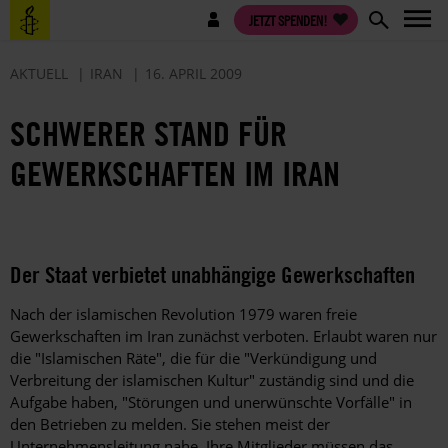
Direkt
Benutzermenü
JETZT SPENDEN!
zum
Inhalt
AKTUELL
IRAN
16. APRIL 2009
SCHWERER STAND FÜR
GEWERKSCHAFTEN IM IRAN
Der Staat verbietet unabhängige Gewerkschaften
Nach der islamischen Revolution 1979 waren freie
Gewerkschaften im Iran zunächst verboten. Erlaubt waren nur
die "Islamischen Räte", die für die "Verkündigung und
Verbreitung der islamischen Kultur" zuständig sind und die
Aufgabe haben, "Störungen und unerwünschte Vorfälle" in
den Betrieben zu melden. Sie stehen meist der
Unternehmensleitung nahe. Ihre Mitglieder müssen das