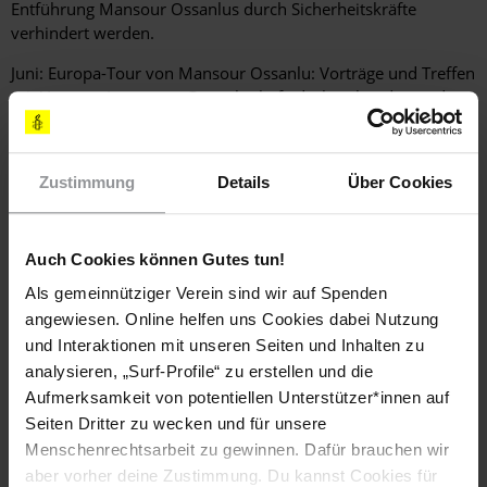
Entführung Mansour Ossanlus durch Sicherheitskräfte
verhindert werden.
Juni: Europa-Tour von Mansour Ossanlu: Vorträge und Treffen
mit VertreterInnen von Gewerkschaftsdachverbänden und
Fachgewerkschaften sowie Amnesty
10.07.: Gewaltsame Entführung/Verhaftung Mansour
Zustimmung
Details
Über Cookies
Ossanlus
09.08.: Internationaler Solidaritätstag für Mansour Ossanlu
und Mahmoud Salehi. Zahlreiche Kundgebungen weltweit. Bei
Auch Cookies können Gutes tun!
einer Kundgebung in Teheran vor Ossanlus Haus werden fünf
Als gemeinnütziger Verein sind wir auf Spenden
Führungsmitglieder seiner Gewerkschaft verhaftet.
angewiesen. Online helfen uns Cookies dabei Nutzung
15.09.: Weiterer Solidaritätstag für Mansour Ossanlu und
und Interaktionen mit unseren Seiten und Inhalten zu
inhaftierte iranische GewerkschafterInnen
analysieren, „Surf-Profile“ zu erstellen und die
Aufmerksamkeit von potentiellen Unterstützer*innen auf
09.10.: Verbot für eine indonesische
Seiten Dritter zu wecken und für unsere
Gewerkschaftsdelegation, Mansour Ossanlu im Gefängnis zu
besuchen.
Menschenrechtsarbeit zu gewinnen. Dafür brauchen wir
aber vorher deine Zustimmung. Du kannst Cookies für