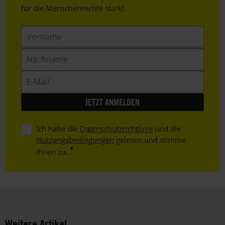
Text
für die Menschenrechte stark!
Vorname
Nachname
E-
Mail
Ich habe die
Datenschutzrichtlinie
und die
Nutzungsbedingungen
gelesen und stimme
ihnen zu.
Weitere Artikel