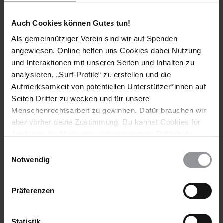
Schlagworte
Auch Cookies können Gutes tun!
Als gemeinnütziger Verein sind wir auf Spenden
Russische Föderation
Amnesty
angewiesen. Online helfen uns Cookies dabei Nutzung
Gewaltlose Politische Gefangene
Meinungsfreiheit
und Interaktionen mit unseren Seiten und Inhalten zu
Tätigkeitsbericht 2024
Deutschland
analysieren, „Surf-Profile“ zu erstellen und die
Aufmerksamkeit von potentiellen Unterstützer*innen auf
Seiten Dritter zu wecken und für unsere
Menschenrechtsarbeit zu gewinnen. Dafür brauchen wir
Teile diesen Beitrag
aber vorher deine Zustimmung. Du kannst Cookies für
Analysen, für Marketing und eingebettete Drittinhalte
auch ablehnen, oder deine Meinung jederzeit später
Einwilligungsauswahl
wieder ändern. Diesen Banner kannst Du über den Link
Notwendig
im Footer schnell wieder aufrufen.
Datenschutzerklärung
Präferenzen
Statistik