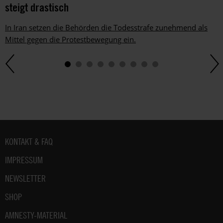
steigt drastisch
In Iran setzen die Behörden die Todesstrafe zunehmend als
Mittel gegen die Protestbewegung ein.
Fußbereich
KONTAKT & FAQ
IMPRESSUM
NEWSLETTER
SHOP
AMNESTY-MATERIAL