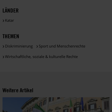
Zwecken
und
LÄNDER
gemäß
der
Katar
gesetzlichen
Bestimmungen
des
THEMEN
DSGVO
verarbeitet.
Diskriminierung
Sport und Menschenrechte
Über
die
Wirtschaftliche, soziale & kulturelle Rechte
Arbeit
und
die
Möglichkeiten
der
Unterstützung
Weitere Artikel
von
Amnesty
informieren
wir