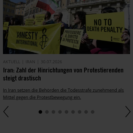
dich
ggf.
auch
per
Telefon
oder
E-
Mail.
Dem
AKTUELL
IRAN
30.07.2026
kannst
Iran: Zahl der Hinrichtungen von Protestierenden
du
im
steigt drastisch
gesetzlichen
Rahmen
In Iran setzen die Behörden die Todesstrafe zunehmend als
jederzeit
Mittel gegen die Protestbewegung ein.
widersprechen.
Weitere
Hinweise
zum
Datenschutz