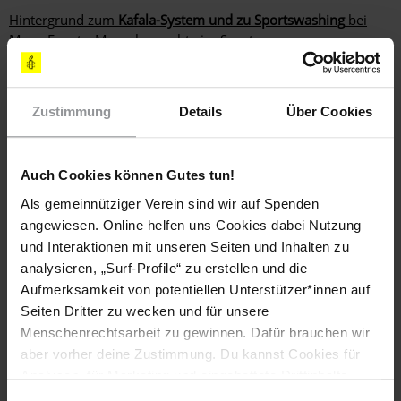
Hintergrund zum
Kafala-System und zu Sportswashing
bei
Mega-Events: Menschenrechte im Sport
.
Das Amnesty-Briefing "A Legacy in Jeopardy" kannst du auf
www.amnesty.at
als PDF-Datei herunterladen.
Zustimmung
Details
Über Cookies
Hintergrund zum
Kafala-System und zu Sportswashing
bei
Mega-Events.
Auch Cookies können Gutes tun!
Als gemeinnütziger Verein sind wir auf Spenden
angewiesen. Online helfen uns Cookies dabei Nutzung
Fußball-WM 2022: Arbeitsmigrant*innen
und Interaktionen mit unseren Seiten und Inhalten zu
analysieren, „Surf-Profile“ zu erstellen und die
entschädigen
Aufmerksamkeit von potentiellen Unterstützer*innen auf
Informiere dich hier über Menschenrechtsverletzungen an
Seiten Dritter zu wecken und für unsere
Arbeitsmigrant*innen während der Fußball-WM 2022 in
Menschenrechtsarbeit zu gewinnen. Dafür brauchen wir
Katar.
aber vorher deine Zustimmung. Du kannst Cookies für
Analysen, für Marketing und eingebettete Drittinhalte
auch ablehnen, oder deine Meinung jederzeit später