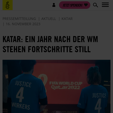
Direkt
Benutzermenü
JETZT SPENDEN!
zum
Inhalt
PRESSEMITTEILUNG
AKTUELL
KATAR
16. NOVEMBER 2023
KATAR: EIN JAHR NACH DER WM
STEHEN FORTSCHRITTE STILL