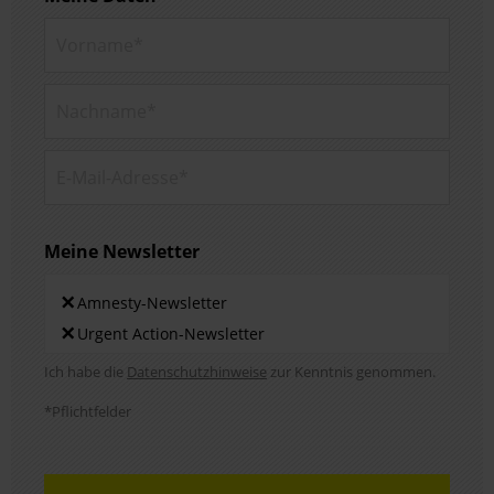
Vorname*
Nachname*
E-Mail-Adresse*
Meine Newsletter
Newsletters
×
Amnesty-Newsletter
×
Urgent Action-Newsletter
Hinweis DSE
Ich habe die
Datenschutzhinweise
zur Kenntnis genommen.
*Pflichtfelder