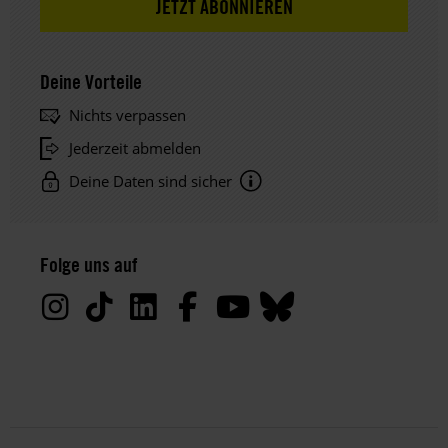
Deine Vorteile
Nichts verpassen
Jederzeit abmelden
Deine Daten sind sicher
Hinweis
Datenschutz:
Folge uns auf
Deine
Daten
werden
von
uns
nur
zu
satzungsgemäßen