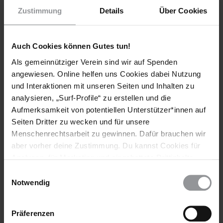
E-Mail-Adresse*
Zustimmung
Details
Über Cookies
Meine Newsletter
Auch Cookies können Gutes tun!
Als gemeinnütziger Verein sind wir auf Spenden
Newsletters
×
Amnesty-Newsletter
angewiesen. Online helfen uns Cookies dabei Nutzung
×
Urgent Action-Newsletter
und Interaktionen mit unseren Seiten und Inhalten zu
analysieren, „Surf-Profile“ zu erstellen und die
Hinweis DSE
Ich habe die
Datenschutzhinweise
zur Kenntnis genommen.
Aufmerksamkeit von potentiellen Unterstützer*innen auf
*Pflichtfelder
Seiten Dritter zu wecken und für unsere
Menschenrechtsarbeit zu gewinnen. Dafür brauchen wir
aber vorher deine Zustimmung. Du kannst Cookies für
Analysen, für Marketing und eingebettete Drittinhalte
auch ablehnen, oder deine Meinung jederzeit später
Einwilligungsauswahl
wieder ändern. Diesen Banner kannst Du über den Link
Notwendig
im Footer schnell wieder aufrufen.
Deine Vorteile
Datenschutzerklärung
Nichts verpassen
Präferenzen