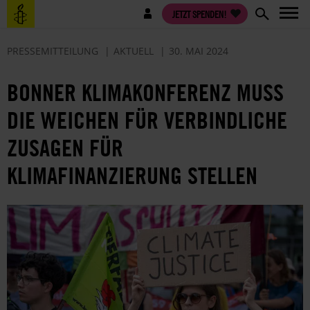
Direkt
Benutzermenü
JETZT SPENDEN!
zum
Inhalt
PRESSEMITTEILUNG
AKTUELL
30. MAI 2024
BONNER KLIMAKONFERENZ MUSS
DIE WEICHEN FÜR VERBINDLICHE
ZUSAGEN FÜR
KLIMAFINANZIERUNG STELLEN