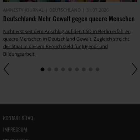
E-
AMNESTY JOURNAL
DEUTSCHLAND
31.07.2026
Mail.
Deutschland: Mehr Gewalt gegen queere Menschen
Dem
kannst
Nicht erst seit dem Anschlag auf den CSD in Berlin erfahren
du
im
queere Menschen in Deutschland Gewalt. Zugleich streicht
gesetzlichen
der Staat in diesem Bereich Geld für Jugend- und
Rahmen
Bildungsarbeit.
jederzeit
widersprechen.
Weitere
Hinweise
zum
Datenschutz
unter:
Datenschutz
.
Fußbereich
KONTAKT & FAQ
IMPRESSUM