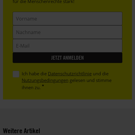
Text
für die Menschenrechte stark!
Vorname
Nachname
E-
Mail
Ich habe die
Datenschutzrichtlinie
und die
Nutzungsbedingungen
gelesen und stimme
ihnen zu.
Weitere Artikel