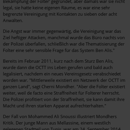
Bekämpfung der Folter' gegründet, aber damals war sie nicht
legal, sie hatte keine eigenen Räume, es war eine sehr
begrenzte Vereinigung mit Kontakten zu sieben oder acht
Anwälten.
Die Angst war immer gegenwärtig, die Vereinigung war das
Ziel heftiger Attacken, manchmal wurde das Büro nachts von
der Polizei überfallen, schließlich war die Thematisierung der
Folter eine sehr sensible Frage für das System Ben Alis."
Bereits im Februar 2011, kurz nach dem Sturz Ben Alis,
wurde dann die OCTT ins Leben gerufen und bald auch
legalisiert, nachdem ein neues Vereinsgesetz verabschiedet
worden war. "Mittlerweile existiert ein Netzwerk der OCTT im
ganzen Land", sagt Cherni Mondher. "Aber die Folter existiert
weiter, weil de facto eine Straffreiheit für Folterer herrscht.
Die Polizei profitiert von der Straffreiheit, sie kann damit ihre
Macht und ihren starken Apparat aufrechterhalten."
Der Fall von Mohammed Ali Snoussi illustriert Mondhers
Kritik. Der junge Mann aus Mellassine, einem westlich
gelegenen Stadtteil von Tunis, war am 24. September 2014