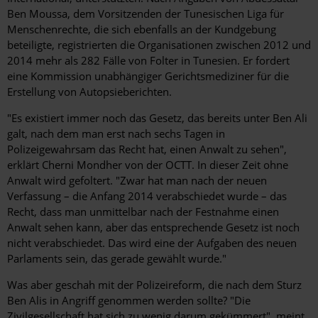
Ben Moussa, dem Vorsitzenden der Tunesischen Liga für
Menschenrechte, die sich ebenfalls an der Kundgebung
beteiligte, registrierten die Organisationen zwischen 2012 und
2014 mehr als 282 Fälle von Folter in Tunesien. Er fordert
eine Kommission unabhängiger Gerichtsmediziner für die
Erstellung von Autopsieberichten.
"Es existiert immer noch das Gesetz, das bereits unter Ben Ali
galt, nach dem man erst nach sechs Tagen in
Polizeigewahrsam das Recht hat, einen Anwalt zu sehen",
erklärt Cherni Mondher von der OCTT. In dieser Zeit ohne
Anwalt wird gefoltert. "Zwar hat man nach der neuen
Verfassung – die Anfang 2014 verabschiedet wurde – das
Recht, dass man unmittelbar nach der Festnahme einen
Anwalt sehen kann, aber das entsprechende Gesetz ist noch
nicht verabschiedet. Das wird eine der Aufgaben des neuen
Parlaments sein, das gerade gewählt ­wurde."
Was aber geschah mit der Polizeireform, die nach dem Sturz
Ben Alis in Angriff genommen werden sollte? "Die
Zivilgesellschaft hat sich zu wenig darum gekümmert", meint