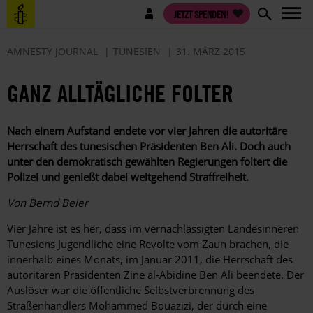
Direkt
Benutzermenü
JETZT SPENDEN!
zum
Inhalt
AMNESTY JOURNAL
TUNESIEN
31. MÄRZ 2015
GANZ ALLTÄGLICHE FOLTER
Nach einem Aufstand endete vor vier Jahren die autoritäre
Herrschaft des tunesischen Präsidenten Ben Ali. Doch auch
unter den demokratisch gewählten Regierungen foltert die
Polizei und genießt dabei weitgehend Straffreiheit.
Von Bernd Beier
Vier Jahre ist es her, dass im vernachlässigten Landesinneren
Tunesiens Jugendliche eine Revolte vom Zaun brachen, die
innerhalb eines Monats, im Januar 2011, die Herrschaft des
autoritären Präsidenten Zine al-Abidine Ben Ali beendete. Der
Auslöser war die öffentliche Selbstverbrennung des
Straßenhändlers Mohammed Bouazizi, der durch eine