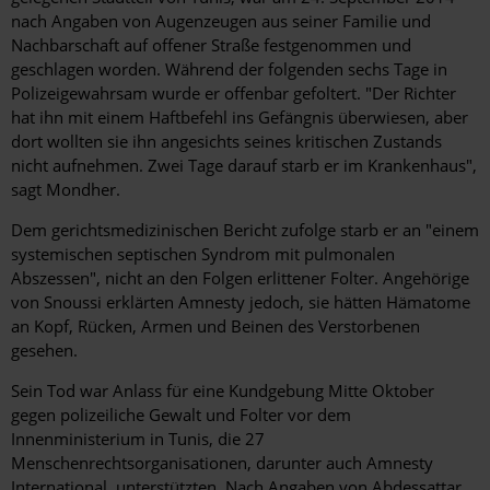
nach Angaben von Augenzeugen aus seiner Familie und
Nachbarschaft auf offener Straße festgenommen und
geschlagen worden. Während der folgenden sechs Tage in
Polizeigewahrsam wurde er offenbar gefoltert. "Der Richter
hat ihn mit einem Haftbefehl ins Gefängnis überwiesen, aber
dort wollten sie ihn angesichts seines kritischen Zustands
nicht aufnehmen. Zwei Tage darauf starb er im Krankenhaus",
sagt Mondher.
Dem gerichtsmedizinischen Bericht zufolge starb er an "einem
systemischen septischen Syndrom mit pulmonalen
Abszessen", nicht an den Folgen erlittener Folter. Angehörige
von Snoussi erklärten Amnesty jedoch, sie hätten Hämatome
an Kopf, Rücken, Armen und Beinen des Verstorbenen
gesehen.
Sein Tod war Anlass für eine Kundgebung Mitte Oktober
gegen polizeiliche Gewalt und Folter vor dem
Innenministerium in Tunis, die 27
Menschenrechtsorganisationen, darunter auch Amnesty
International, unterstützten. Nach Angaben von Abdessattar