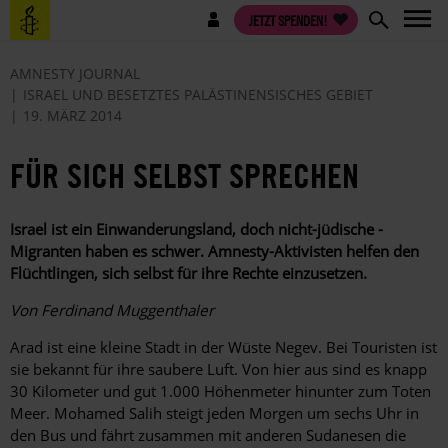
Direkt
Benutzermenü
JETZT SPENDEN!
zum
Inhalt
AMNESTY JOURNAL
ISRAEL UND BESETZTES PALÄSTINENSISCHES GEBIET
19. MÄRZ 2014
FÜR SICH SELBST SPRECHEN
Israel ist ein Einwanderungsland, doch nicht-jüdische ­
Migranten haben es schwer. Amnesty-Aktivisten helfen den
Flüchtlingen, sich selbst für ihre Rechte einzusetzen.
Von Ferdinand Muggenthaler
Arad ist eine kleine Stadt in der Wüste Negev. Bei Touristen ist
sie bekannt für ihre saubere Luft. Von hier aus sind es knapp
30 Kilometer und gut 1.000 Höhenmeter hinunter zum Toten
Meer. Mohamed Salih steigt jeden Morgen um sechs Uhr in
den Bus und fährt zusammen mit anderen Sudanesen die