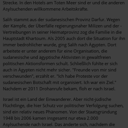
Strecke. In den Hotels am Toten Meer sind er und die anderen
Asylsuchenden willkommene Arbeitskräfte.
Salih stammt aus der sudanesischen Provinz Darfur. Wegen
der Kämpfe, der Überfälle regierungsnaher Milizen und der ­
Vertreibungen in seiner Heimatprovinz zog die Familie in die
Hauptstadt Khartoum. Als 2005 auch dort die Situation für ihn
immer bedrohlicher wurde, ging Salih nach Ägypten. Dort
arbeitete er unter anderem für eine Organisation, die
sudanesische und ägyptische Aktivisten in gewaltfreien
politischen Aktionsformen schult. Schließlich fühlte er sich
auch in Ägypten nicht mehr sicher. "Freunde von mir sind
verschwunden", erzählt er. "Ich habe Proteste vor der
sudanesischen Botschaft mit organisiert. Ich war ein Ziel."
Nachdem er 2011 Drohanrufe bekam, floh er nach Israel.
Israel ist ein Land der Einwanderer. Aber nicht-jüdische
Flüchtlinge, die hier Schutz vor politischer Verfolgung suchen,
sind ein relativ neues Phänomen. Von der Staatsgründung
1948 bis 2006 kamen insgesamt nur etwa 2.000
Asylsuchende nach Israel. Das änderte sich, nachdem die