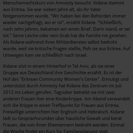
Menschenrechtskurs von Amnesty besucht. Kidane stammt
aus Eritrea. Sie war sieben Jahre alt, als ihr Vater
festgenommen wurde. "Wir haben bei den Behörden immer
wieder nachgefragt, wo er ist", erzählt Kidane. "Schließlich,
nach zehn Jahren, bekamen wir einen Brief. Darin stand, er sei
tot." Seine Leiche oder sein Grab hat die Familie nie gesehen.
Als Kidane während ihres Militärdienstes selbst bedroht
wurde, weil sie kritische Fragen stellte, floh sie aus Eritrea. Auf
Umwegen kam sie schließlich nach Israel.
Kidane sitzt in einem Hinterhof in Tel Aviv, als sie einer
Gruppe aus Deutschland ihre Geschichte erzählt. Es ist der
Hof des "Eritrean Community Women’s Center". Ermutigt und
unterstützt durch Amnesty hat Kidane das Zentrum im Juli
2012 ins Leben gerufen. Tagsüber betreibt sie mit zwei
anderen Frauen hier eine Kinderkrippe. Am Abend verwandelt
sich die Krippe in einen Treffpunkt für Frauen aus Eritrea.
Freiwillige unterrichten hier Englisch und Hebräisch. Kidane
lädt zu Gesprächsrunden über häusliche Gewalt und berät
Frauen, die von ihren Ehemännern bedroht werden. Einmal
die Woche findet ein Kurs für Familienplanung statt.