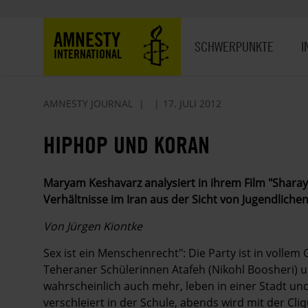
Direkt
zum
Hauptnavigation
AMNESTY
Inhalt
SCHWERPUNKTE
I
INTERNATIONAL
AMNESTY JOURNAL
17. JULI 2012
HIPHOP UND KORAN
Maryam Keshavarz analysiert in ihrem Film ­"Sharayet
Verhältnisse im Iran aus der Sicht von Jugendlichen
Von Jürgen Kiontke
Sex ist ein Menschenrecht": Die Party ist in vollem
Teheraner Schülerinnen Atafeh (Nikohl Boosheri) 
wahrscheinlich auch mehr, leben in einer Stadt und
verschleiert in der Schule, abends wird mit der Cl