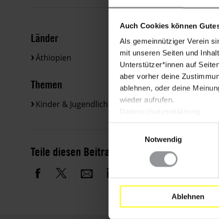
Auch Cookies können Gutes
Länder
Als gemeinnütziger Verein si
mit unseren Seiten und Inhalt
Äthiopien
Unterstützer*innen auf Seite
aber vorher deine Zustimmung
Themen
ablehnen, oder deine Meinung
wieder aufrufen.
Kinder & Jugendliche
Religion
Datenschutzerklärung
Einwilligungsauswahl
Notwendig
Teile diesen Beitrag
Ablehnen