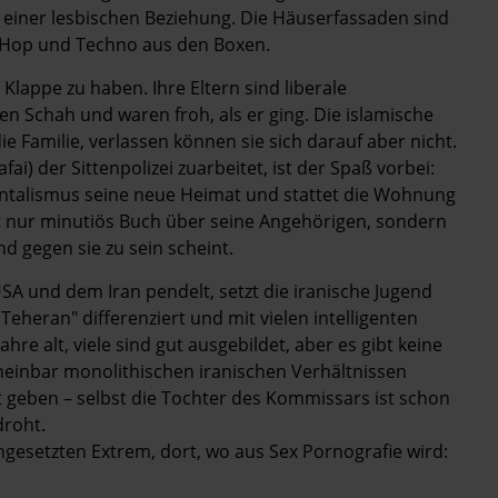
n einer les­bischen Beziehung. Die Häuserfassaden sind
pHop und Techno aus den ­Boxen.
 Klappe zu haben. Ihre Eltern sind liberale
n Schah und waren froh, als er ging. Die islamische
ie Familie, verlassen können sie sich darauf aber nicht.
ai) der Sittenpolizei zuarbeitet, ist der Spaß vorbei:
entalismus seine neue Heimat und stattet die Wohnung
ht nur minutiös Buch über seine Angehörigen, sondern
d gegen sie zu sein scheint.
A und dem Iran pendelt, setzt die iranische Jugend
 Teheran" differenziert und mit vielen intelligenten
ahre alt, viele sind gut ausgebildet, aber es gibt keine
scheinbar monolithischen iranischen Verhältnissen
t geben – selbst die Tochter des Kommissars ist schon
droht.
ngesetzten Extrem, dort, wo aus Sex Pornografie wird: