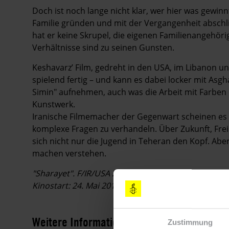
Doch ist noch lange nicht klar, wer hier was gewinn
Familie gründen und mit der Vergangenheit abschli
hat er keine Skrupel, die eigenen Familienangehör
Verhältnisse sind zu seinen Gunsten.
Keshavarz’ Film, gedreht in den USA, im Libanon und
spielend fertig – und kann es dabei locker mit As
Simin" aufnehmen, auch was die Arbeit mit Farben un
Kunstwerk.
Iranische Filmemacher der Gegenwart scheinen es
komplexe Fragen zu verhandeln. Über Zukunft, Frei
sich nicht nur die Jugend in Teheran den Kopf. Abe
machen verstehen.
"Sharayet". F/IR/USA 2010. Regie: Maryam Keshavarz
Kinostart: 24. Mai 2012
Weitere Informationen
Zustimmung