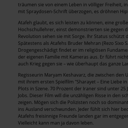
träumen sie von einem Leben in völliger Freiheit, i
mit Spraydosen-Schrift überzogen, es dröhnen Hi
Atafeh glaubt, es sich leisten zu können, eine große
Hochschullehrer, einst demonstrierten sie gegen de
Revolution sehen sie mit Sorge. Ihr Status schützt d
Spätes­tens als Atafehs Bruder Mehran (Rezo Sixo Saf
Drogengeschädigt findet er im religiösen Fundam
der eigenen Familie mit Kameras aus. Er führt nic
auch Krieg gegen sie – wie überhaupt das ganze Lan
Regisseurin Maryam Keshavarz, die zwischen den US
mit ihrem ersten Spielfilm "Sharayet – Eine Liebe in
Plots in Szene. 70 Prozent der Iraner sind unter 25 J
Jobs. Dieser Film will die unzähligen Risse in den 
zeigen. Mögen sich die Polizisten noch so dominan
ins Ausland verschwunden. Jeder fühlt sich hier be
Atafehs freisinnige Freunde landen gar im entgege
Vielleicht kann man ja davon leben.