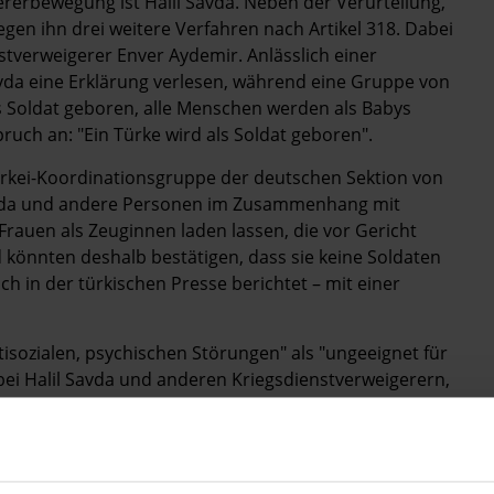
ererbewegung ist Halil Savda. Neben der Verurteilung,
gegen ihn drei weitere Verfahren nach Artikel 318. Dabei
stverweigerer Enver Aydemir. Anlässlich einer
vda eine Erklärung verlesen, während eine Gruppe von
s Soldat geboren, alle Menschen werden als Babys
ruch an: "Ein Türke wird als Soldat geboren".
ürkei-Koordinationsgruppe der deutschen Sektion von
Savda und andere Personen im Zusammenhang mit
Frauen als Zeuginnen laden lassen, die vor Gericht
 könnten deshalb bestätigen, dass sie keine Soldaten
 in der türkischen Presse berichtet – mit einer
sozialen, psychischen Störungen" als "ungeeignet für
ei Halil Savda und anderen Kriegsdienstverweigerern,
en. Damit wird in Fällen, die in der öffentlichen
zliche Regelung umgangen. Gleichzeitig werden die
riegsdienstverweigerer ignoriert.