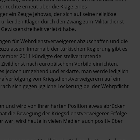
enrechte erneut über die Klage eines
er ein Zeuge Jehovas, der sich auf seine religiöse
 Türkei den Kläger durch den Zwang zum Militärdienst
 Gewissensfreiheit verletzt habe.
afungen für Wehrdienstverweigerer abzuschaffen und die
zulassen. Innerhalb der türkischen Regierung gibt es
ovember 2011 kündigte der stellvertretende
 Zivildienst nach europäischem Vorbild einrichten.
ies jedoch umgehend und erklärte, man werde lediglich
afverfolgung von Kriegsdienstverweigerern auf ein
ach sich ­gegen jegliche Lockerung bei der Wehrpflicht
ten und wird von ihrer harten Position etwas abrücken
hat die Bewegung der Kriegsdienstverweigerer Erfolge
r war, wird heute in vielen Medien auch positiv über