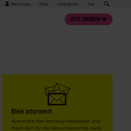
Benutzermenü
Presse
Mein Amnesty
Presse
Leichte Sprache
Shop
JETZT SPENDEN!
Bleib informiert
Header
Abonniere den Amnesty-Newsletter und
Text
mach dich für die Menschenrechte stark!