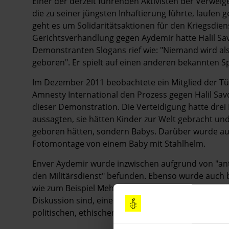
Einer der derzeit führenden Aktivisten der Verweig
die zu seiner jüngsten Inhaftierung führte, laufen 
geht es um Solidaritätsaktionen für den Kriegsdien
Gerichtsverhandlung gegen Aydemir hatte Halil Sa
Demonstranten Slogans rief wie: "Niemand wird al
geboren". Er spielt auf einen anderen bekannten Sp
Im Dezember 2011 beobachtete ein Mitglied der T
Amnesty International den Prozess gegen Halil 
dieser Demonstration. Die Verteidigung hatte drei 
aussagten, sie hätten Kinder zur Welt gebracht und
geboren hätten, sondern Babys. Darüber wurde auch
Fotomontage von einem Baby mit Stahlhelm.
Enver Aydemir wurde inzwischen aufgrund von "anti
den Militärsdienst" befunden. Ebenso wurde auch b
wie zum Beispiel Mehmet Bal und Inan Süver, verfahr
Diskussion sind, eine eigentlich notwendige geset
politischen, ethischen oder religiösen Motive der K