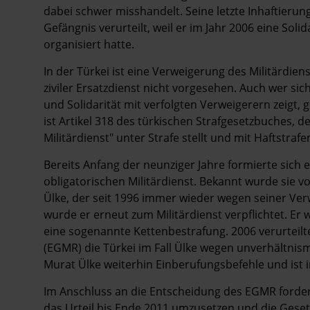
dabei schwer misshandelt. Seine letzte Inhaftierun
Gefängnis verurteilt, weil er im Jahr 2006 eine Soli
organisiert hatte.
In der Türkei ist eine Verweigerung des Militärdi
ziviler Ersatzdienst nicht vorgesehen. Auch wer sic
und Solidarität mit verfolgten Verweigerern zeigt, g
ist Artikel 318 des türkischen Strafgesetzbuches,
Militärdienst" unter Strafe stellt und mit Haftstra
Bereits Anfang der neunziger Jahre formierte sich 
obligatorischen Militärdienst. Bekannt wurde sie
Ülke, der seit 1996 immer wieder wegen seiner Ver
wurde er erneut zum Militärdienst verpflichtet. Er 
eine sogenannte Kettenbestrafung. 2006 verurteil
(EGMR) die Türkei im Fall Ülke wegen unverhältn
Murat Ülke weiterhin Einberufungsbefehle und ist in
Im Anschluss an die Entscheidung des EGMR fordert
das Urteil bis Ende 2011 umzusetzen und die Ges