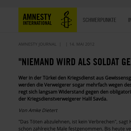
Direkt
zum
Hauptnavigation
AMNESTY
Inhalt
SCHWERPUNKTE
I
INTERNATIONAL
AMNESTY JOURNAL
14. MAI 2012
"NIEMAND WIRD ALS SOLDAT G
Wer in der Türkei den Kriegsdienst aus Gewissensgr
werden die Verweigerer sogar mehrfach wegen des gl
regt sich langsam Widerstand gegen den obligatorisc
der Kriegsdienstverweigerer Halil Savda.
Von Amke Dietert
"Das Töten abzulehnen, ist kein Verbrechen", sagt H
schon zahlreiche Male festgenommen. Bis heute ve