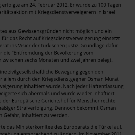
g erfolgte am 24. Februar 2012. Er wurde zu 100 Tagen
daritätsaktion mit Kriegsdienstverweigerern in Israel
enstes aus Gewissensgründen nicht möglich und ein
h für das Recht auf Kriegsdienstverweigerung einsetzt
erät ins Visier der türkischen Justiz. Grundlage dafür
 der die "Entfremdung der Bevölkerung vom
fen zwischen sechs Monaten und zwei Jahren belegt.
eine zivilgesellschaftliche Bewegung gegen den
 vor allem durch den Kriegsdienstgegner Osman Murat
weigerung inhaftiert wurde. Nach jeder Haftentlassung
weigerte sich abermals und wurde wieder inhaftiert –
te der Europäische Gerichtshof für Menschenrechte
ismäßiger Strafverfolgung. Dennoch bekommt Osman
 Gefahr, ­inhaftiert zu werden.
e das Ministerkomitee des Europarats die Türkei auf,
etzgebung entsprechend zu ändern. Im November 2011