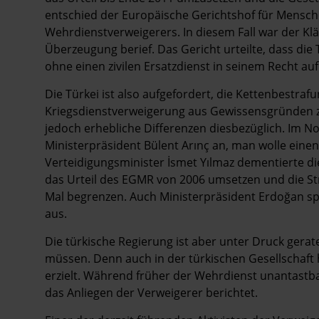
entschied der Europäische Gerichtshof für Mensch
Wehrdienstverweigerers. In diesem Fall war der Kläg
Überzeugung berief. Das Gericht urteilte, dass die
ohne einen zivilen Ersatzdienst in seinem Recht auf
Die Türkei ist also aufgefordert, die Kettenbestr
Kriegsdienstverweigerung aus Gewissensgründen zu
jedoch erhebliche Differenzen diesbezüglich. Im N
Ministerpräsident Bülent Arınç an, man wolle einen
Verteidigungsminister İsmet Yılmaz dementierte d
das Urteil des EGMR von 2006 umsetzen und die Str
Mal begrenzen. Auch Ministerpräsident Erdoğan spr
aus.
Die türkische Regierung ist aber unter Druck gera
müssen. Denn auch in der türkischen Gesellschaft 
erzielt. Während früher der Wehrdienst unantastba
das Anliegen der Verweigerer berichtet.