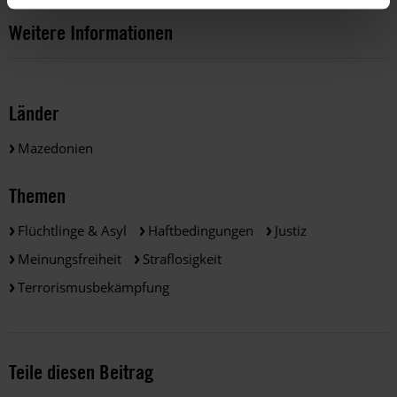
Weitere Informationen
Länder
Mazedonien
Themen
Flüchtlinge & Asyl
Haftbedingungen
Justiz
Meinungsfreiheit
Straflosigkeit
Terrorismusbekämpfung
Teile diesen Beitrag