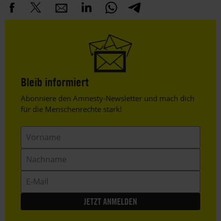
Bleib informiert
Header
Abonniere den Amnesty-Newsletter und mach dich
Text
für die Menschenrechte stark!
Vorname
Nachname
E-
Mail