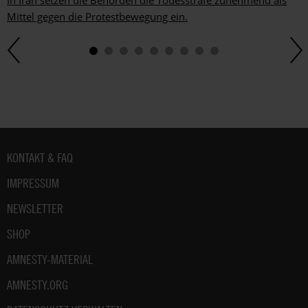
In Iran setzen die Behörden die Todesstrafe zunehmend als
Mittel gegen die Protestbewegung ein.
Fußbereich
KONTAKT & FAQ
IMPRESSUM
NEWSLETTER
SHOP
AMNESTY-MATERIAL
AMNESTY.ORG