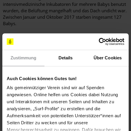
intensivmedizinische Inkubatoren für mehrere Babys benutzt
wurden, die Belüftung mangelhaft und das Dach undicht war.
Zwischen Januar und Oktober 2017 starben insgesamt 127
Babys.
Tod in Gewahrsam
Im März 2017 wies das Europäische Zentrum für die Rechte
Zustimmung
Details
Über Cookies
der Roma darauf hin, dass junge Roma-Männer in
Gewahrsam an Überdosen von Methadon gestorben waren,
das nur für Gefängniswärter verfügbar war. Zudem sei eine
Auch Cookies können Gutes tun!
Roma-Frau gestorben, nachdem sie mutmaßlich misshandelt
worden sei. Im Oktober zeigte sich der Ausschuss des
Als gemeinnütziger Verein sind wir auf Spenden
Europarats zur Verhütung von Folter und unmenschlicher
angewiesen. Online helfen uns Cookies dabei Nutzung
oder erniedrigender Behandlung oder Strafe besorgt darüber,
und Interaktionen mit unseren Seiten und Inhalten zu
dass seit 2006 nichts geschehen war, um die VerwaItung und
analysieren, „Surf-Profile“ zu erstellen und die
die Haftbedingungen im
Idrizovo
-Gefängnis in Skopje zu
Aufmerksamkeit von potentiellen Unterstützer*innen auf
verbessern, wo im Jahr 2016 neun Gefangene gestorben
Seiten Dritter zu wecken und für unsere
waren.
Menschenrechtsarbeit zu gewinnen. Dafür brauchen wir