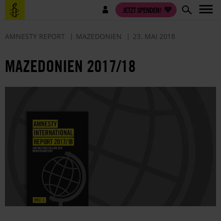
Direkt
Benutzermenü
JETZT SPENDEN!
zum
Inhalt
AMNESTY REPORT
MAZEDONIEN
23. MAI 2018
MAZEDONIEN 2017/18