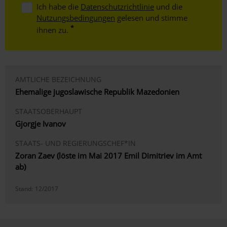
Ich habe die
Datenschutzrichtlinie
und die
Nutzungsbedingungen
gelesen und stimme
ihnen zu.
AMTLICHE BEZEICHNUNG
Ehemalige jugoslawische Republik Mazedonien
STAATSOBERHAUPT
Gjorgje Ivanov
STAATS- UND REGIERUNGSCHEF*IN
Zoran Zaev (löste im Mai 2017 Emil Dimitriev im Amt
ab)
Stand:
12/2017