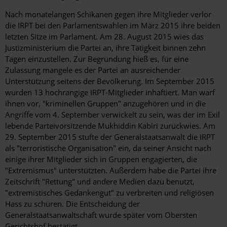
Nach monatelangen Schikanen gegen ihre Mitglieder verlor
die IRPT bei den Parlamentswahlen im März 2015 ihre beiden
letzten Sitze im Parlament. Am 28. August 2015 wies das
Justizministerium die Partei an, ihre Tätigkeit binnen zehn
Tagen einzustellen. Zur Begründung hieß es, für eine
Zulassung mangele es der Partei an ausreichender
Unterstützung seitens der Bevölkerung. Im September 2015
wurden 13 hochrangige IRPT-Mitglieder inhaftiert. Man warf
ihnen vor, "kriminellen Gruppen" anzugehören und in die
Angriffe vom 4. September verwickelt zu sein, was der im Exil
lebende Parteivorsitzende Mukhiddin Kabiri zurückwies. Am
29. September 2015 stufte der Generalstaatsanwalt die IRPT
als "terroristische Organisation" ein, da seiner Ansicht nach
einige ihrer Mitglieder sich in Gruppen engagierten, die
"Extremismus" unterstützten. Außerdem habe die Partei ihre
Zeitschrift "Rettung" und andere Medien dazu benutzt,
"extremistisches Gedankengut" zu verbreiten und religiösen
Hass zu schüren. Die Entscheidung der
Generalstaatsanwaltschaft wurde später vom Obersten
Gerichtshof bestätigt.