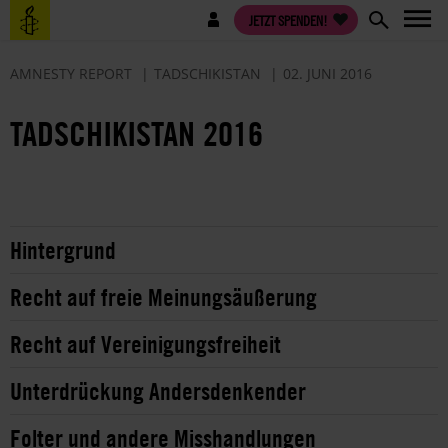
Direkt
Benutzermenü
JETZT SPENDEN!
zum
Inhalt
AMNESTY REPORT
TADSCHIKISTAN
02. JUNI 2016
TADSCHIKISTAN 2016
Hintergrund
Recht auf freie Meinungsäußerung
Recht auf Vereinigungsfreiheit
Unterdrückung Andersdenkender
Folter und andere Misshandlungen