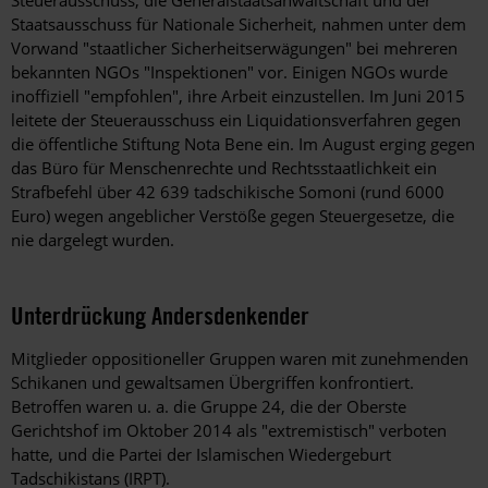
Steuerausschuss, die Generalstaatsanwaltschaft und der
Staatsausschuss für Nationale Sicherheit, nahmen unter dem
Vorwand "staatlicher Sicherheitserwägungen" bei mehreren
bekannten NGOs "Inspektionen" vor. Einigen NGOs wurde
inoffiziell "empfohlen", ihre Arbeit einzustellen. Im Juni 2015
leitete der Steuerausschuss ein Liquidationsverfahren gegen
die öffentliche Stiftung Nota Bene ein. Im August erging gegen
das Büro für Menschenrechte und Rechtsstaatlichkeit ein
Strafbefehl über 42 639 tadschikische Somoni (rund 6000
Euro) wegen angeblicher Verstöße gegen Steuergesetze, die
nie dargelegt wurden.
Unterdrückung Andersdenkender
Mitglieder oppositioneller Gruppen waren mit zunehmenden
Schikanen und gewaltsamen Übergriffen konfrontiert.
Betroffen waren u. a. die Gruppe 24, die der Oberste
Gerichtshof im Oktober 2014 als "extremistisch" verboten
hatte, und die Partei der Islamischen Wiedergeburt
Tadschikistans (IRPT).