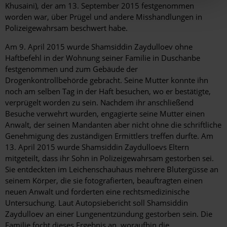
Khusaini), der am 13. September 2015 festgenommen
worden war, über Prügel und andere Misshandlungen in
Polizeigewahrsam beschwert habe.
Am 9. April 2015 wurde Shamsiddin Zaydulloev ohne
Haftbefehl in der Wohnung seiner Familie in Duschanbe
festgenommen und zum Gebäude der
Drogenkontrollbehörde gebracht. Seine Mutter konnte ihn
noch am selben Tag in der Haft besuchen, wo er bestätigte,
verprügelt worden zu sein. Nachdem ihr anschließend
Besuche verwehrt wurden, engagierte seine Mutter einen
Anwalt, der seinen Mandanten aber nicht ohne die schriftliche
Genehmigung des zuständigen Ermittlers treffen durfte. Am
13. April 2015 wurde Shamsiddin Zaydulloevs Eltern
mitgeteilt, dass ihr Sohn in Polizeigewahrsam gestorben sei.
Sie entdeckten im Leichenschauhaus mehrere Blutergüsse an
seinem Körper, die sie fotografierten, beauftragten einen
neuen Anwalt und forderten eine rechtsmedizinische
Untersuchung. Laut Autopsiebericht soll Shamsiddin
Zaydulloev an einer Lungenentzündung gestorben sein. Die
Familie focht dieses Ergebnis an, woraufhin die