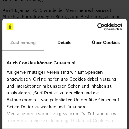
Am 13. Januar 2015 wurde der Menschenrechtsanwalt
Shukhrat Kudratov wegen Betrugs und Bestechung zu neun
Jahren Haft verurteilt. Er erklärte, die Vorwürfe seien politisch
motiviert und stünden in Zusammenhang mit seiner
Beteiligung an der Verteidigung des Oppositionellen und
ehemaligen Energieministers Zaid Saidov, der 2013 zu 26
Zustimmung
Details
Über Cookies
Jahren Haft verurteilt worden war. Am 28. September 2015
nahm die Polizei den Rechtsanwalt Buzurgmekhr Yorov fest,
der inhaftierte IRPT-Mitglieder vertrat, und erhob Betrugs-
Auch Cookies können Gutes tun!
und Fälschungsvorwürfe gegen ihn. Dabei wurden, unter
Als gemeinnütziger Verein sind wir auf Spenden
Verstoß gegen das tadschikische Recht, Unterlagen zu den
angewiesen. Online helfen uns Cookies dabei Nutzung
IRPT-Verfahren beschlagnahmt.
und Interaktionen mit unseren Seiten und Inhalten zu
analysieren, „Surf-Profile“ zu erstellen und die
Folter und andere Misshandlungen
Aufmerksamkeit von potentiellen Unterstützer*innen auf
Seiten Dritter zu wecken und für unsere
Trotz der Verabschiedung eines Handlungsplans zur
Menschenrechtsarbeit zu gewinnen. Dafür brauchen wir
Umsetzung von Empfehlungen des UN-Ausschusses gegen
aber vorher deine Zustimmung. Du kannst Cookies für
Folter im Jahr 2013 waren Folter und andere Misshandlungen
Analysen, für Marketing und eingebettete Drittinhalte