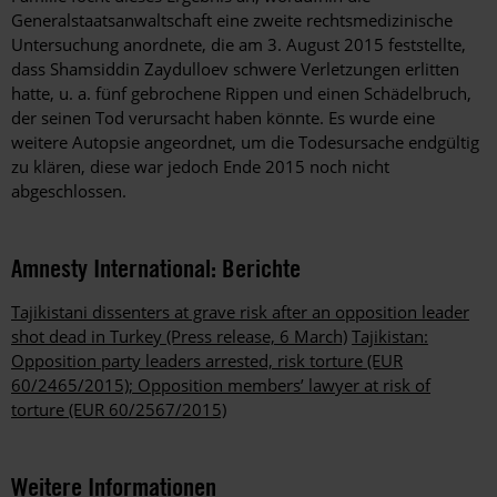
Generalstaatsanwaltschaft eine zweite rechtsmedizinische
Untersuchung anordnete, die am 3. August 2015 feststellte,
dass Shamsiddin Zaydulloev schwere Verletzungen erlitten
hatte, u. a. fünf gebrochene Rippen und einen Schädelbruch,
der seinen Tod verursacht haben könnte. Es wurde eine
weitere Autopsie angeordnet, um die Todesursache endgültig
zu klären, diese war jedoch Ende 2015 noch nicht
abgeschlossen.
Amnesty International: Berichte
Tajikistani dissenters at grave risk after an opposition leader
shot dead in Turkey (Press release, 6 March)
Tajikistan:
Opposition party leaders arrested, risk torture (EUR
60/2465/2015); Opposition members’ lawyer at risk of
torture (EUR 60/2567/2015)
Weitere Informationen