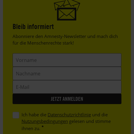
Bleib informiert
Header
Abonniere den Amnesty-Newsletter und mach dich
Text
für die Menschenrechte stark!
Vorname
Nachname
E-
Mail
Ich habe die
Datenschutzrichtlinie
und die
Nutzungsbedingungen
gelesen und stimme
ihnen zu.