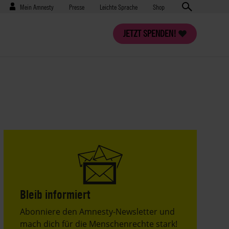
Benutzermenü
Presse
Mein Amnesty
Presse
Leichte Sprache
Shop
JETZT SPENDEN!
Bleib informiert
Header
Abonniere den Amnesty-Newsletter und
Text
mach dich für die Menschenrechte stark!