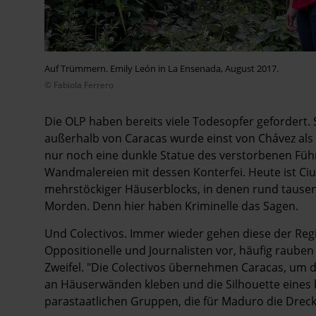
Auf Trümmern. Emily León in La Ensenada, August 2017.
© Fabiola Ferrero
Die OLP haben bereits viele Todesopfer gefordert. 
außerhalb von Caracas wurde einst von Chávez als s
nur noch eine dunkle Statue des verstorbenen Füh
Wandmalereien mit dessen Konterfei. Heute ist Ci
mehrstöckiger Häuserblocks, in denen rund tausen
Morden. Denn hier haben Kriminelle das Sagen.
Und Colectivos. Immer wieder gehen diese der Re
Oppositionelle und Journalisten vor, häufig rauben
Zweifel. "Die Colectivos übernehmen Caracas, um die
an Häuserwänden kleben und die Silhouette eines 
parastaatlichen Gruppen, die für Maduro die Drec