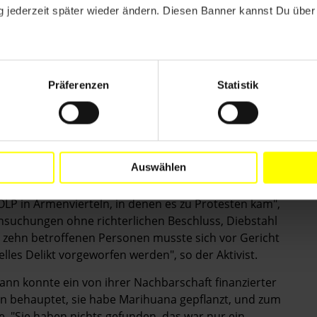
 jederzeit später wieder ändern. Diesen Banner kannst Du über 
 den ehemaligen Hochburgen der Chavisten, der
 liefern sich Regimekritiker und -anhänger
hres 124 Menschen ums Leben kamen. Die Regierung
haftiert, der für Menschenrechte zuständige UN-
olter.
Präferenzen
Statistik
sungsgebende Versammlung baut zudem systematisch
uli wahrscheinlich durch Wahlbetrug neu
rn dominierte Parlament.
Auswählen
uí von der Menschenrechtsorganisation Provea davon
kes" vor allem gegen den wachsenden Widerstand
 OLP in Armenvierteln, in denen es zu Protesten kam",
chsuchungen ohne richterlichen Beschluss, Diebstahl
n zehn betroffenen ­Personen musste sich vor Gericht
lles Delikt vorgeworfen werden", so der Aktivist.
Dann konnte ein von ihrer Nachbarschaft finanzierter
en behauptet, sie habe Marihuana gepflanzt, und zum
te. "Sie haben nichts gefunden, das war nur ein