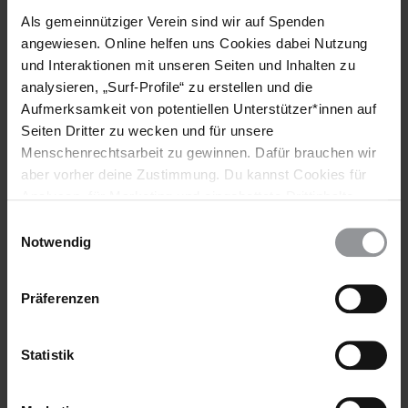
seit vielen Jahren schwerstbehinderte HIV-kranke Kinder mit
Als gemeinnütziger Verein sind wir auf Spenden
modernen Therapien betreut werden. Tatjana Shiptschin
angewiesen. Online helfen uns Cookies dabei Nutzung
empfindet es als eine christliche Pflicht, Flüchtlinge
und Interaktionen mit unseren Seiten und Inhalten zu
aufzunehmen, und preist den Bischof für seine
analysieren, „Surf-Profile“ zu erstellen und die
Großherzigkeit. "Wir bereiten uns gerade darauf vor, auch
Aufmerksamkeit von potentiellen Unterstützer*innen auf
längerfristig behinderte und kranke Kinder aus Heimen in der
Seiten Dritter zu wecken und für unsere
Ostukraine aufzunehmen", sagt sie. "Und von den
Menschenrechtsarbeit zu gewinnen. Dafür brauchen wir
geflüchteten Erwachsenen konnten wir bereits einige als
aber vorher deine Zustimmung. Du kannst Cookies für
Arbeitskräfte einstellen, unter anderem drei Ärztinnen."
Analysen, für Marketing und eingebettete Drittinhalte
auch ablehnen, oder deine Meinung jederzeit später
Einwilligungsauswahl
wieder ändern. Diesen Banner kannst Du über den Link
Notwendig
im Footer schnell wieder aufrufen.
Datenschutzerklärung
Präferenzen
Statistik