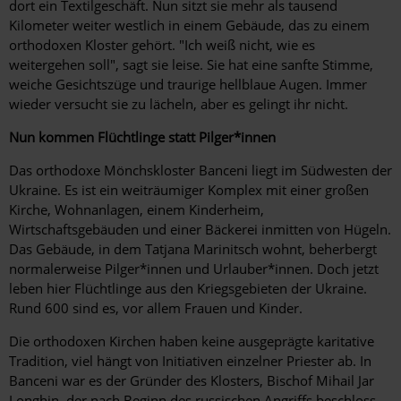
dort ein Textilgeschäft. Nun sitzt sie mehr als tausend
Kilometer weiter westlich in einem Gebäude, das zu einem
orthodoxen Kloster gehört. "Ich weiß nicht, wie es
weitergehen soll", sagt sie leise. Sie hat eine sanfte Stimme,
weiche Gesichtszüge und traurige hellblaue Augen. Immer
wieder versucht sie zu lächeln, aber es ­gelingt ihr nicht.
Nun kommen Flüchtlinge statt Pilger*innen
Das orthodoxe Mönchskloster Banceni liegt im Südwesten der
Ukraine. Es ist ein weiträumiger Komplex mit einer großen
Kirche, Wohnanlagen, einem Kinderheim,
Wirtschaftsgebäuden und einer ­Bäckerei inmitten von Hügeln.
Das Gebäude, in dem Tatjana Marinitsch wohnt, beherbergt
normalerweise Pilger*innen und Urlauber*innen. Doch jetzt
leben hier Flüchtlinge aus den Kriegsgebieten der Ukraine.
Rund 600 sind es, vor allem Frauen und Kinder.
Die orthodoxen Kirchen haben keine ausgeprägte karitative
Tradition, viel hängt von Initiativen einzelner Priester ab. In
Banceni war es der Gründer des Klosters, Bischof Mihail Jar
Longhin, der nach Beginn des russischen Angriffs beschloss,