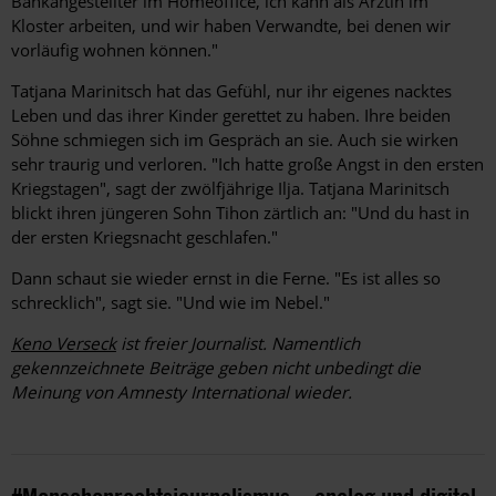
Bankangestellter im Home­office, ich kann als Ärztin im
Kloster ­arbeiten, und wir haben Verwandte, bei ­denen wir
vorläufig wohnen können."
Tatjana Marinitsch hat das Gefühl, nur ihr eigenes nacktes
Leben und das ihrer Kinder gerettet zu haben. Ihre beiden
Söhne schmiegen sich im Gespräch an sie. Auch sie wirken
sehr traurig und verloren. "Ich hatte große Angst in den ers­ten
Kriegstagen", sagt der zwölfjährige Ilja. Tatjana Marinitsch
blickt ihren jüngeren Sohn Tihon zärtlich an: "Und du hast in
der ersten Kriegsnacht geschlafen."
Dann schaut sie wieder ernst in die Ferne. "Es ist alles so
schrecklich", sagt sie. "Und wie im Nebel."
Keno Verseck
ist freier Journalist.
Namentlich
gekennzeichnete Beiträge geben nicht unbedingt die
Meinung von Amnesty International wieder.