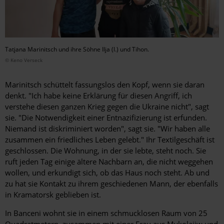
Tatjana Marinitsch und ihre Söhne Ilja (l.) und Tihon.
© Keno Verseck
Marinitsch schüttelt fassungslos den Kopf, wenn sie daran
denkt. "Ich habe keine Erklärung für diesen Angriff, ich
verstehe diesen ganzen Krieg gegen die Ukraine nicht", sagt
sie. "Die Notwendigkeit einer Entnazifizierung ist erfunden.
Niemand ist diskriminiert worden", sagt sie. "Wir haben alle
zusammen ein friedliches Leben gelebt." Ihr Textilgeschäft ist
geschlossen. Die Wohnung, in der sie lebte, steht noch. Sie
ruft jeden Tag einige ­ältere Nachbarn an, die nicht weggehen
wollen, und erkundigt sich, ob das Haus noch steht. Ab und
zu hat sie Kontakt zu ihrem geschiedenen Mann, der ebenfalls
in Kramatorsk geblieben ist.
In Banceni wohnt sie in einem schmucklosen Raum von 25
Quadrat­metern, zusammen mit einer Frau aus Mykolajiw und