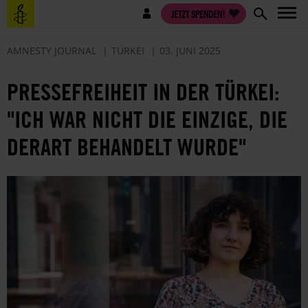
Direkt
Benutzermenü
JETZT SPENDEN!
zum
Inhalt
AMNESTY JOURNAL
TÜRKEI
03. JUNI 2025
PRESSEFREIHEIT IN DER TÜRKEI:
"ICH WAR NICHT DIE EINZIGE, DIE
DERART BEHANDELT WURDE"