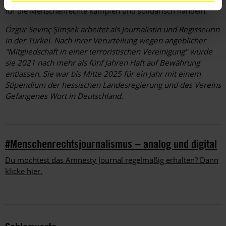
für die Menschenrechte kämpfen und solidarisch handeln.
Özgür Sevinç Şimşek arbeitet als Journalistin und Regisseurin
in der Türkei. Nach ihrer Verurteilung wegen angeblicher
"Mitgliedschaft in einer terroristischen Vereinigung" wurde
sie 2021 nach mehr als fünf Jahren Haft auf Bewährung
entlassen. Sie war bis Mitte 2025 für ein Jahr mit einem
Stipendium der hessischen Landesregierung und des Vereins
Gefangenes Wort in Deutschland.
#Menschenrechtsjournalismus – analog und digital
Du möchtest das Amnesty Journal regelmäßig erhalten? Dann
klicke hier.