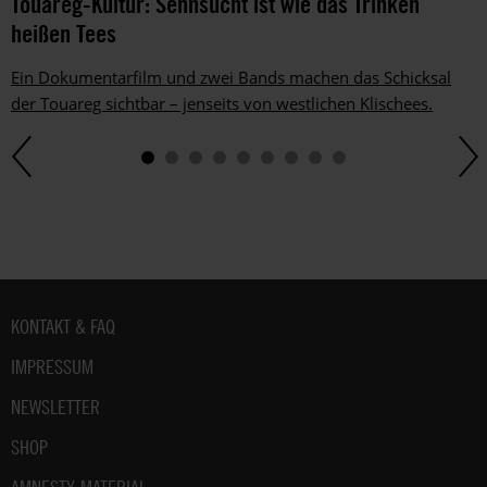
Touareg-Kultur: Sehnsucht ist wie das Trinken
heißen Tees
Ein Dokumentarfilm und zwei Bands machen das Schicksal
der Touareg sichtbar – jenseits von westlichen Klischees.
Fußbereich
KONTAKT & FAQ
IMPRESSUM
NEWSLETTER
SHOP