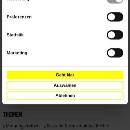
im Footer schnell wieder aufrufen.
Amnesty Journal
Journal Politik
LGBTI
LGBTI+
Datenschutzerklärung
Präferenzen
LGBTQ
Statistik
Teile diesen Beitrag
Marketing
Geht klar
LÄNDER
Auswählen
Russische Föderation
Ablehnen
THEMEN
Meinungsfreiheit
Sexuelle & reproduktive Rechte