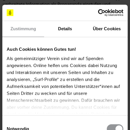
verbreitete Information als Propaganda einstufen und
entsprechend ­bestrafen.
Tigran Petrosyan
ist freier Journalist. Namentlich
gekennzeichnete Beiträge geben nicht unbedingt die
Zustimmung
Details
Über Cookies
Meinung von Amnesty International wieder.
Auch Cookies können Gutes tun!
Als gemeinnütziger Verein sind wir auf Spenden
#Menschenrechtsjournalismus – analog und digital
angewiesen. Online helfen uns Cookies dabei Nutzung
Du möchtest das Amnesty Journal regelmäßig erhalten? Dann
und Interaktionen mit unseren Seiten und Inhalten zu
klicke hier.
analysieren, „Surf-Profile“ zu erstellen und die
Aufmerksamkeit von potentiellen Unterstützer*innen auf
Seiten Dritter zu wecken und für unsere
Menschenrechtsarbeit zu gewinnen. Dafür brauchen wir
aber vorher deine Zustimmung. Du kannst Cookies für
Schlagworte
Analysen, für Marketing und eingebettete Drittinhalte
Russische Föderation
Amnesty Journal
auch ablehnen, oder deine Meinung jederzeit später
Einwilligungsauswahl
wieder ändern. Diesen Banner kannst Du über den Link
Notwendig
Meinungsfreiheit
Sexuelle & Reproduktive Rechte