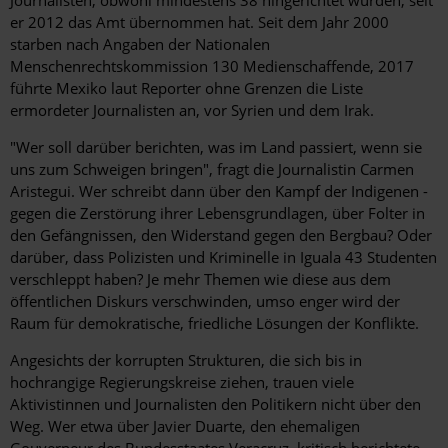
er 2012 das Amt übernommen hat. Seit dem Jahr 2000
starben nach Angaben der Nationalen
Menschenrechtskommission 130 Medienschaffende, 2017
führte Mexiko laut Reporter ohne Grenzen die Liste
ermordeter Journalisten an, vor Syrien und dem Irak.
"Wer soll darüber berichten, was im Land passiert, wenn sie
uns zum Schweigen bringen", fragt die Journalistin Carmen
Aristegui. Wer schreibt dann über den Kampf der Indigenen ­
gegen die Zerstörung ihrer Lebensgrundlagen, über Folter in
den Gefängnissen, den Widerstand gegen den Bergbau? Oder
darüber, dass Polizisten und Kriminelle in Iguala 43 Studenten
verschleppt haben? Je mehr Themen wie diese aus dem
öffentlichen Diskurs verschwinden, umso enger wird der
Raum für demokratische, friedliche Lösungen der Konflikte.
Angesichts der korrupten Strukturen, die sich bis in
hochrangige Regierungskreise ziehen, trauen viele
Aktivistinnen und Journalisten den Politikern nicht über den
Weg. Wer etwa über Javier Duarte, den ehemaligen
Gouverneur des Bundesstaates Veracruz, kritisch berichtete,