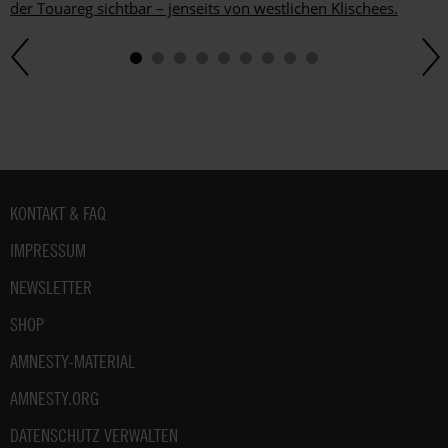
der Touareg sichtbar – jenseits von westlichen Klischees.
Fußbereich
KONTAKT & FAQ
IMPRESSUM
NEWSLETTER
SHOP
AMNESTY-MATERIAL
AMNESTY.ORG
DATENSCHUTZ VERWALTEN