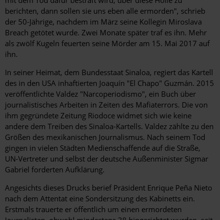
berichten, dann sollen sie uns eben alle ermorden", schrieb
der 50-Jährige, nachdem im März seine Kollegin Miroslava
Breach getötet wurde. Zwei Monate später traf es ihn. Mehr
als zwölf Kugeln feuerten seine Mörder am 15. Mai 2017 auf
ihn.
In seiner Heimat, dem Bundesstaat Sinaloa, regiert das Kartell
des in den USA inhaftierten Joaquín "El Chapo" Guzmán. 2015
veröffentlichte Valdez "Narcoperiodismo", ein Buch über
journalistisches Arbeiten in Zeiten des Mafiaterrors. Die von
ihm gegründete Zeitung Riodoce widmet sich wie keine
andere dem Treiben des Sinaloa-Kartells. Valdez zählte zu den
Größen des mexikanischen Journalismus. Nach seinem Tod
gingen in vielen Städten Medienschaffende auf die Straße,
UN-Vertreter und selbst der deutsche Außenminister Sigmar
Gabriel forderten Aufklärung.
Angesichts dieses Drucks berief Präsident Enrique Peña ­Nieto
nach dem Attentat eine Sondersitzung des Kabinetts ein.
Erstmals trauerte er öffentlich um einen ermordeten
Journalisten, obwohl mindestens 38 hingerichtet wurden, seit