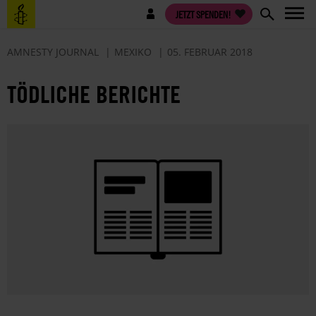
Direkt
Benutzermenü
JETZT SPENDEN!
zum
Inhalt
AMNESTY JOURNAL
MEXIKO
05. FEBRUAR 2018
TÖDLICHE BERICHTE