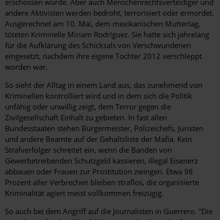
erschossen wurde. Aber auch Menschenrechtsverteidiger und
­andere Aktivisten werden bedroht, terrorisiert oder ermordet.
Ausgerechnet am 10. Mai, dem mexikanischen Muttertag,
töteten Kriminelle Miriam Rodríguez. Sie hatte sich jahrelang
für die Aufklärung des Schicksals von Verschwundenen
eingesetzt, nachdem ihre eigene Tochter 2012 verschleppt
worden war.
So sieht der Alltag in einem Land aus, das zunehmend von
Kriminellen kontrolliert wird und in dem sich die Politik
unfähig oder unwillig zeigt, dem Terror gegen die
Zivilgesellschaft Einhalt zu gebieten. In fast allen
Bundesstaaten stehen Bürgermeister, Polizeichefs, Juristen
und andere Beamte auf der Gehaltsliste der Mafia. Kein
Strafverfolger schreitet ein, wenn die Banden von
Gewerbetreibenden Schutzgeld kassieren, illegal ­Eisenerz
abbauen oder Frauen zur Prostitution zwingen. Etwa 98
Prozent aller Verbrechen bleiben straflos, die organisierte
Kriminalität agiert meist vollkommen freizügig.
So auch bei dem Angriff auf die Journalisten in Guerrero. "Die