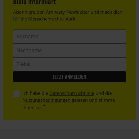
Bleib informiert
Header
Abonniere den Amnesty-Newsletter und mach dich
Text
für die Menschenrechte stark!
Vorname
Nachname
E-
Mail
Ich habe die
Datenschutzrichtlinie
und die
Nutzungsbedingungen
gelesen und stimme
ihnen zu.