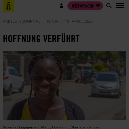
Direkt
Benutzermenü
JETZT SPENDEN!
zum
Inhalt
AMNESTY JOURNAL
KENIA
19. APRIL 2023
HOFFNUNG VERFÜHRT
Riskantes Engagement: Mercy Otieno hilft Überlebenden von