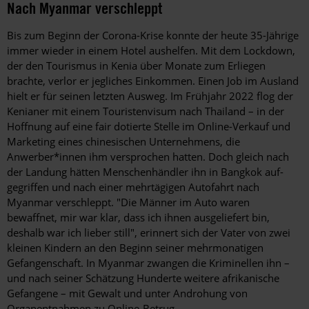
Nach Myanmar verschleppt
Bis zum Beginn der Corona-Krise konnte der heute 35-Jährige
immer wieder in einem Hotel aushelfen. Mit dem Lockdown,
der den Tourismus in Kenia über Monate zum Erliegen
brachte, verlor er jegliches Einkommen. Einen Job im Ausland
hielt er für seinen letzten Ausweg. Im Frühjahr 2022 flog der
Kenianer mit einem Touristenvisum nach Thailand – in der
Hoffnung auf eine fair dotierte Stelle im Online-Verkauf und
Marketing eines chinesischen Unternehmens, die
Anwerber*innen ihm versprochen hatten. Doch gleich nach
der Landung hätten Menschenhändler ihn in Bangkok auf­
gegriffen und nach einer mehrtägigen Autofahrt nach
Myanmar verschleppt. "Die Männer im Auto waren
bewaffnet, mir war klar, dass ich ihnen ausgeliefert bin,
deshalb war ich lieber still", erinnert sich der Vater von zwei
kleinen Kindern an den Beginn seiner mehrmonatigen
Gefangenschaft. In Myanmar zwangen die Kriminellen ihn –
und nach seiner Schätzung Hunderte weitere afrikanische
Gefangene – mit Gewalt und unter Androhung von
Organentnahmen zu ­Online-Betrug.