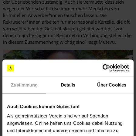
der Überlebenden zuständig. Auch sie vermutet, dass sich
wegen der Wirtschaftskrise immer mehr Menschen von
kriminellen Anwerber*innen täuschen lassen. Die
Rekrutierer*innen arbeiten für internationale Kartelle, die oft
von wohlhabenden Geschäftsleuten geleitet werden, "von
denen manche sogar mit Behörden in Verbindung stehen, die
in diesem Zusammenhang wichtig sind", sagt Mutevu.
Zustimmung
Details
Über Cookies
Auch Cookies können Gutes tun!
Als gemeinnütziger Verein sind wir auf Spenden
Das Bewusstsein für Menschenhandel schärfen: Winnie Mutevu arbeitet bei
angewiesen. Online helfen uns Cookies dabei Nutzung
der NGO HAART.
und Interaktionen mit unseren Seiten und Inhalten zu
© Bettina Rühl