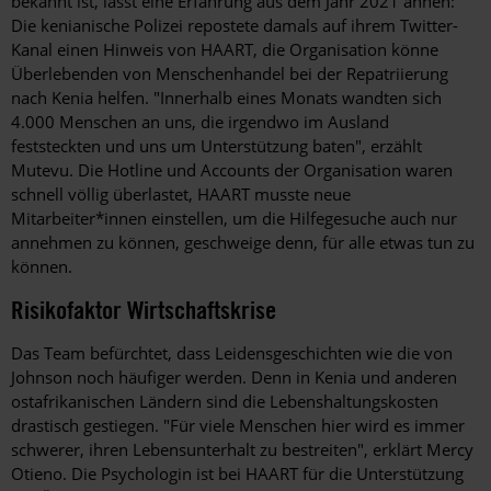
bekannt ist, lässt eine Erfahrung aus dem Jahr 2021 ahnen:
Die kenianische Polizei repostete damals auf ihrem Twitter-
Kanal einen Hinweis von HAART, die Organisation könne
Überlebenden von Menschenhandel bei der Repatriierung
nach Kenia helfen. "Innerhalb eines Monats wandten sich
4.000 Menschen an uns, die irgendwo im Ausland
feststeckten und uns um Unterstützung baten", erzählt
Mutevu. Die Hotline und Accounts der Organisation waren
schnell völlig überlastet, HAART musste neue
Mitarbeiter*innen einstellen, um die Hilfegesuche auch nur
annehmen zu können, geschweige denn, für alle etwas tun zu
können.
Risikofaktor Wirtschaftskrise
Das Team befürchtet, dass Leidens­geschichten wie die von
Johnson noch häufiger werden. Denn in Kenia und anderen
ostafrikanischen Ländern sind die Lebenshaltungskosten
drastisch gestiegen. "Für viele Menschen hier wird es immer
schwerer, ihren Lebensunterhalt zu bestreiten", erklärt Mercy
Otieno. Die Psychologin ist bei HAART für die Unterstützung