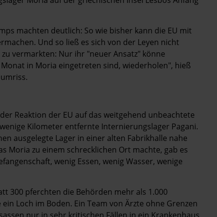
amps machten deutlich: So wie bisher kann die EU mit
machen. Und so ließ es sich von der Leyen nicht
 zu vermarkten: Nur ihr "neuer Ansatz" könne
m Monat in Moria eingetreten sind, wiederholen", hieß
 umriss.
r der Reaktion der EU auf das weitgehend unbeachtete
enige Kilometer entfernte Internierungslager Pagani.
en ausgelegte Lager in einer alten Fabrikhalle nahe
 was Moria zu einem schrecklichen Ort machte, gab es
Gefangenschaft, wenig Essen, wenig Wasser, wenige
att 300 pferchten die Behörden mehr als 1.000
nte ein Loch im Boden. Ein Team von Ärzte ohne Grenzen
sassen nur in sehr kritischen Fällen in ein Krankenhaus