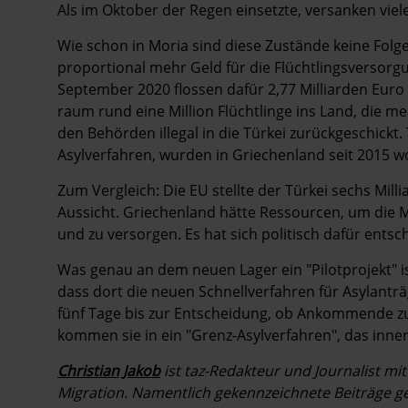
Als im Oktober der Regen einsetzte, versanken viel
Wie schon in Moria sind diese Zustände keine Fol
proportional mehr Geld für die Flüchtlingsverso
September 2020 flossen dafür 2,77 Milliarden Euro
raum rund eine Million Flüchtlinge ins Land, die m
den Behörden illegal in die Türkei zurückgeschickt
Asylverfahren, wurden in Griechenland seit 2015 w
Zum Vergleich: Die EU stellte der Türkei sechs Millia
Aussicht. Griechenland hätte Ressourcen, um di
und zu versorgen. Es hat sich politisch dafür entsch
Was genau an dem neuen Lager ein "Pilotprojekt" ist
dass dort die neuen Schnellverfahren für Asylant
fünf Tage bis zur Entscheidung, ob Ankommende zur 
kommen sie in ein "Grenz-Asylverfahren", das inne
Christian Jakob
ist taz-Redakteur und Journalist m
Migration. Namentlich gekennzeichnete Beiträge 