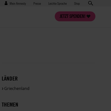
Benutzermenü
Presse
Mein Amnesty
Presse
Leichte Sprache
Shop
JETZT SPENDEN!
LÄNDER
Griechenland
THEMEN