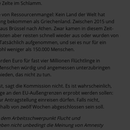
e ­Zelte im Schlamm.
ge von Ressourcenmangel: Kein Land der Welt hat
rgung bekommen als Griechenland. Zwischen 2015 und
 aus Brüssel nach Athen. Zwar kamen in diesem Zeit­
eisten aber reisten schnell wieder aus oder wurden von
. Tatsächlich aufgenommen, und sei es nur für ein
ohl weniger als 150.000 Menschen.
rden Euro für fast vier Millionen Flüchtlinge in
e Menschen würdig und angemessen unterzubringen
ieden, das nicht zu tun.
, sagt die Kommission nicht. Es ist wahrscheinlich,
räge an den EU-Außengrenzen erprobt werden sollen:
Antragstellung einreisen dürfen. Falls nicht,
rhalb von zwölf Wochen abgeschlossen sein soll.
it dem Arbeitsschwerpunkt Flucht und
geben nicht unbedingt die Meinung von Amnesty