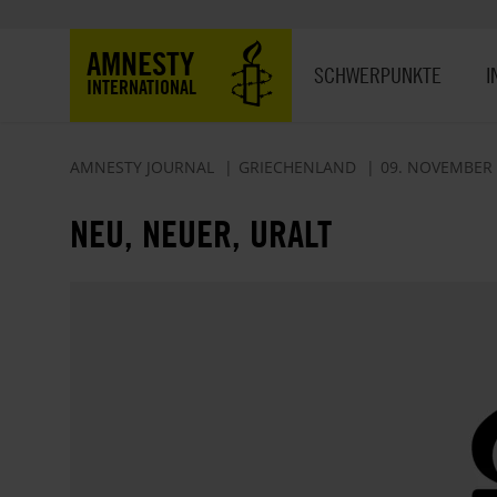
Direkt
zum
Hauptnavigation
AMNESTY
Inhalt
SCHWERPUNKTE
I
INTERNATIONAL
AMNESTY JOURNAL
GRIECHENLAND
09. NOVEMBER 
NEU, NEUER, URALT