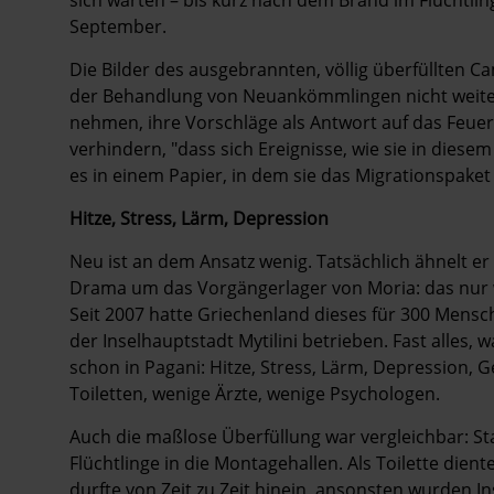
September.
Die Bilder des ausgebrannten, völlig überfüllten C
der Behandlung von Neuankömmlingen nicht weiter
nehmen, ihre Vorschläge als Antwort auf das Feuer
verhindern, "dass sich Ereignisse, wie sie in diese
es in einem Papier, in dem sie das Migrationspaket
Hitze, Stress, Lärm, Depression
Neu ist an dem Ansatz wenig. Tatsächlich ähnelt e
Drama um das Vorgängerlager von Moria: das nur w
Seit 2007 hatte Griechenland dieses für 300 Mensch
der Inselhauptstadt Mytilini betrieben. Fast alles,
schon in Pagani: Hitze, Stress, Lärm, Depression, 
Toiletten, wenige Ärzte, wenige Psychologen.
Auch die maßlose Überfüllung war vergleichbar: St
Flüchtlinge in die Montagehallen. Als Toilette die
durfte von Zeit zu Zeit hinein, ansonsten wurden In