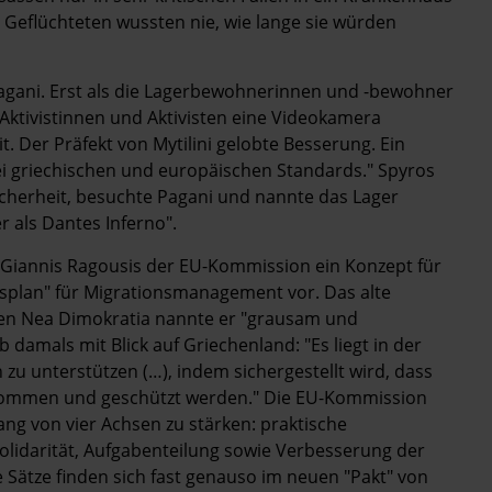
e Geflüchteten wussten nie, wie lange sie würden
gani. Erst als die Lagerbewohnerinnen und -bewohner
Aktivistinnen und Aktivisten eine Videokamera
. Der Präfekt von Mytilini gelobte Besserung. Ein
ei griechischen und europäischen Standards." Spyros
Sicherheit, besuchte Pagani und nannte das Lager
 als Dantes Inferno".
er Giannis Ragousis der EU-Kommission ein Konzept für
nsplan" für Migrations­management vor. Das alte
ven Nea Dimokratia nannte er "grausam und
b damals mit Blick auf Griechenland: "Es liegt in der
 zu unterstützen (…), indem sichergestellt wird, dass
nommen und geschützt werden." Die EU-Kommission
lang von vier Achsen zu stärken: praktische
Solidarität, Aufgabenteilung sowie Verbesserung der
 Sätze finden sich fast genauso im neuen "Pakt" von