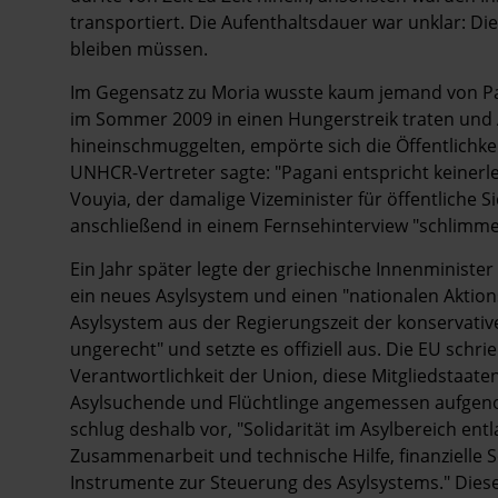
transportiert. Die Aufenthaltsdauer war unklar: Di
bleiben müssen.
Im Gegensatz zu Moria wusste kaum jemand von Pa
im Sommer 2009 in einen Hungerstreik traten und 
hineinschmuggelten, empörte sich die Öffentlichkeit
UNHCR-Vertreter sagte: "Pagani entspricht keinerl
Vouyia, der damalige Vizeminister für öffentliche 
anschließend in einem Fernsehinterview "schlimmer
Ein Jahr später legte der griechische Innenminist
ein neues Asyl­system und einen "nationalen Aktio
Asylsystem aus der Regierungszeit der konservati
ungerecht" und setzte es offiziell aus. Die EU schrie
Verantwortlichkeit der Union, diese Mitgliedstaaten
Asylsuchende und Flüchtlinge angemessen aufge
schlug deshalb vor, "Solidarität im Asylbereich ent
Zusammenarbeit und technische Hilfe, finanzielle 
Instrumente zur Steuerung des Asylsystems." Diese