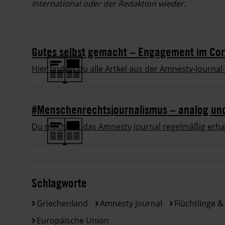
International oder der Redaktion wieder.
Gutes selbst gemacht – Engagement im Co
Hier findest du alle Artkel aus der Amnesty-Jou
#Menschenrechtsjournalismus – analog und 
Du möchtest das Amnesty Journal regelmäßig erhalt
Schlagworte
Griechenland
Amnesty Journal
Flüchtlinge &
Europäische Union