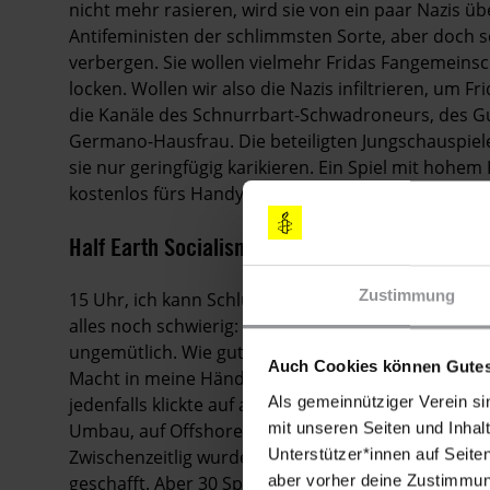
nicht mehr rasieren, wird sie von ein paar Nazis ü
Antifeministen der schlimmsten Sorte, aber doch s
verbergen. Sie wollen vielmehr Fridas Fangemeinsch
locken. Wollen wir also die Nazis infiltrieren, um Fr
die Kanäle des Schnurrbart-Schwadroneurs, des Gu
Germano-Hausfrau. Die beteiligten Jungschauspiele
sie nur geringfügig karikieren. Ein Spiel mit hohem
kostenlos fürs Handy herunterladbar.
Half Earth Socialism
Zustimmung
15 Uhr, ich kann Schluss machen. Die Welt ist geret
alles noch schwierig: Der Planet glühte, Fluten und
ungemütlich. Wie gut, dass die Menschheit soeben d
Auch Cookies können Gutes
Macht in meine Hände gelegt hatte. Eine gute Wahl!
Als gemeinnütziger Verein si
jedenfalls klickte auf alles, was irgendwie vernünfti
mit unseren Seiten und Inhalt
Umbau, auf Off­shore-Wind, synthetisches Fleisch,
Unterstützer*innen auf Seite
Zwischenzeitlig wurde es zwar etwas heißer auf dem
aber vorher deine Zustimmung
geschafft. Aber 30 Spieljahre nach meinem Dienstant