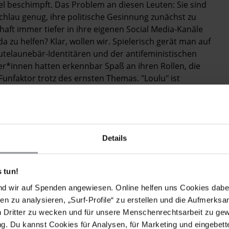
bel beschimpft. Das Problem an diesen Leuten: Sie sind
chlau genug, ihre politische Gesinnung zunächst zu
aft immer tiefer in ihre eigenen Social Media-Kanäle
ida zu helfen? Klar, wollen wir. Spielerisch gerät man auf
telaunebär-Identitären und der antifeministischen
r*innen hatten erkennbar Spaß an ihren Rollen, die
 Funfaktor trotz des ernsten Themas. "Loulu" ist
Details
tet. Als sie mich um 13 Uhr ins Amt wählten, schien
 Dürren suchten die Erde heim, alles recht
ie Weltrevolution vollbracht hat, nachdem sie alle
 tun!
 Was hätte ein anderer an meiner Stelle getan? Ich
nd wir auf Spenden angewiesen. Online helfen uns Cookies dabe
g klang: Ich setzte voll auf Forschung, Aufklärung und
en zu analysieren, „Surf-Profile“ zu erstellen und die Aufmerksa
 Beton aus Hanf und Männlichkeits-Detox.
n Dritter zu wecken und für unsere Menschenrechtsarbeit zu ge
 Planeten, und der Berggorilla hat es leider nicht
. Du kannst Cookies für Analysen, für Marketing und eingebettet
ritt waren alle glücklich, selbst mein Assistent, die