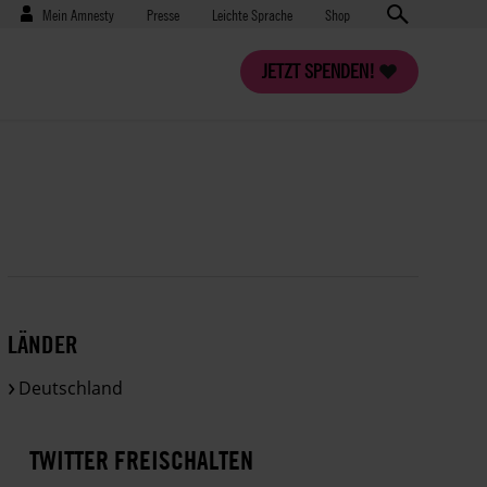
Benutzermenü
Presse
Mein Amnesty
Presse
Leichte Sprache
Shop
JETZT SPENDEN!
LÄNDER
Deutschland
TWITTER FREISCHALTEN