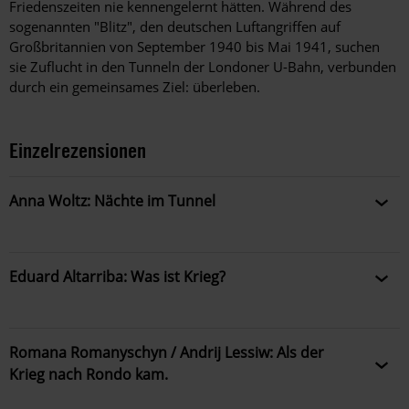
Friedenszeiten nie kennengelernt hätten. Während des
sogenannten "Blitz", den deutschen Luftangriffen auf
Großbritannien von September 1940 bis Mai 1941, suchen
sie Zuflucht in den Tunneln der Londoner U-Bahn, verbunden
durch ein gemeinsames Ziel: überleben.
Einzelrezensionen
Anna Woltz: Nächte im Tunnel
"Man muss über die Toten reden. Egal, wie viele es sein
mögen, wie lange das hier noch weitergehen wird, wie
müde wir auch werden. Sobald wir tun, als sei ein Leben
Eduard Altarriba: Was ist Krieg?
nichts wert, ist das Leben auch nichts mehr wert." Anna
Eine einfache Antwort darauf, was Krieg ist, wie und
Woltz lässt die 14-jährige Ella von den deutschen
warum er entsteht, oder wie er beendet werden kann,
Luftangriffen auf London im Zweiten Weltkrieg erzählen,
gibt es nicht. So ist auch das herausragend gestaltete
Romana Romanyschyn / Andrij Lessiw: Als der
vom Leben im Krieg, von Angst, Hoffnung, vom
Sachbuch des katalanischen Autors und Illustrators
Krieg nach Rondo kam.
Überleben und von den Verstorbenen. Bereits im
Eduard Altarriba als Annäherung an den vielschichtigen
Vorwort stellt die Ich-Erzählerin klar, dass von den vier
In ihrem Bilderbuch machen Romana Romanyschyn und