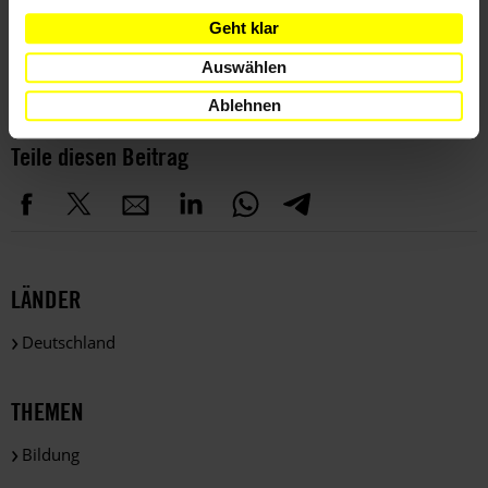
Amnesty Journal
Journal Kultur
Bücher
Buchtipps
Geht klar
Buchrezension
Rezension
Auswählen
Ablehnen
Teile diesen Beitrag
LÄNDER
Deutschland
THEMEN
Bildung