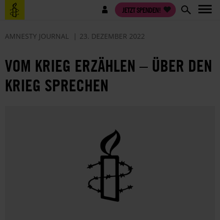
Direkt
Benutzermenü
JETZT SPENDEN!
zum
Inhalt
AMNESTY JOURNAL
23. DEZEMBER 2022
VOM KRIEG ERZÄHLEN – ÜBER DEN
KRIEG SPRECHEN