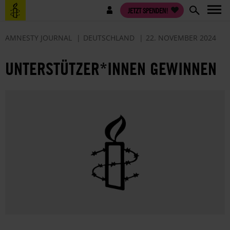
Direkt
Benutzermenü
JETZT SPENDEN!
zum
Inhalt
AMNESTY JOURNAL
DEUTSCHLAND
22. NOVEMBER 2024
UNTERSTÜTZER*INNEN GEWINNEN