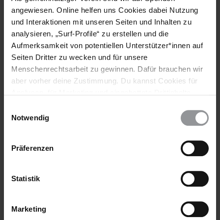
angewiesen. Online helfen uns Cookies dabei Nutzung
Länder
und Interaktionen mit unseren Seiten und Inhalten zu
analysieren, „Surf-Profile“ zu erstellen und die
Deutschland
Aufmerksamkeit von potentiellen Unterstützer*innen auf
Seiten Dritter zu wecken und für unsere
Menschenrechtsarbeit zu gewinnen. Dafür brauchen wir
Teile diesen Beitrag
aber vorher deine Zustimmung. Du kannst Cookies für
Analysen, für Marketing und eingebettete Drittinhalte
auch ablehnen, oder deine Meinung jederzeit später
Einwilligungsauswahl
wieder ändern. Diesen Banner kannst Du über den Link
Notwendig
im Footer schnell wieder aufrufen.
Datenschutzerklärung
Präferenzen
Bleib informiert
Statistik
Header
Abonniere den Amnesty-Newsletter und mach dich
Text
für die Menschenrechte stark!
Marketing