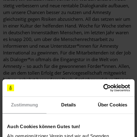
stetig verbessern und neue rentable Dialogkanäle aufbauen,
um unsere Chancen besser zu nutzen und Amnesty
gleichzeitig gegen Risiken abzusichern. All das setzen wir um
in einer Kultur der helfenden Hand. Woche für Woche stehen
in deutschen Innenstädten Menschen, im letzten Jahr waren
es knapp 200, um über die Menschenrechtsarbeit zu
informieren und neue Unterstüt­zer*innen für Amnesty
International zu gewinnen. Für die Mitarbeitenden ist der Job
als Dialoger*in oftmals die Eingangstür in die Welt von
Amnesty – so auch für die gewonnenen Förder*innen. Allen,
die an dem tollen Erfolg der Service­gesellschaft mitgewirkt
haben, gebührt besonderer Dank. Egal über welchen Weg sie
zu Amnesty gekommen sind, die Reise geht weiter.
Weitere Infos unter
https://amnesty-dialog.de/
Zustimmung
Details
Über Cookies
Weitere Informationen
Auch Cookies können Gutes tun!
Als gemeinnütziger Verein sind wir auf Spenden