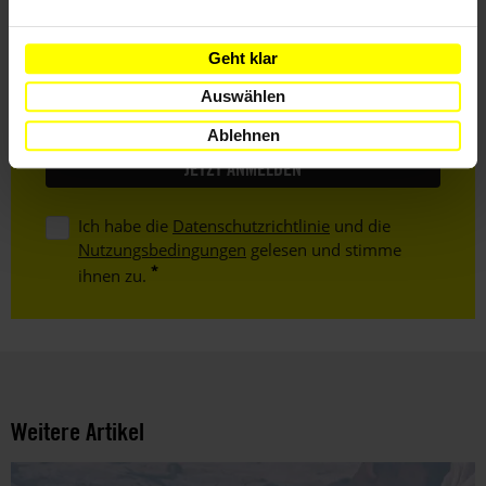
Vorname
Geht klar
Nachname
Auswählen
E-
Mail
Ablehnen
Ich habe die
Datenschutzrichtlinie
und die
Nutzungsbedingungen
gelesen und stimme
ihnen zu.
Weitere Artikel