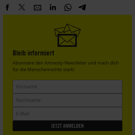
Bleib informiert
Header
Abonniere den Amnesty-Newsletter und mach dich
Text
für die Menschenrechte stark!
Vorname
Nachname
E-
Mail