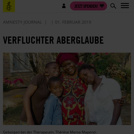
Direkt
Benutzermenü
JETZT SPENDEN!
zum
Inhalt
AMNESTY JOURNAL
01. FEBRUAR 2019
VERFLUCHTER ABERGLAUBE
Geborgen bei der Therapeutin. Thérèse Mema Mapenzi.