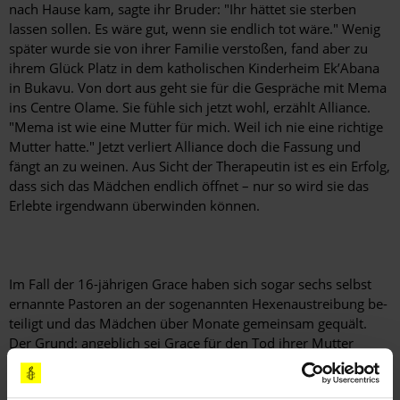
nach Hause kam, sagte ihr Bruder: "Ihr hättet sie sterben
lassen sollen. Es wäre gut, wenn sie endlich tot wäre." Wenig
später wurde sie von ihrer Familie verstoßen, fand aber zu
ihrem Glück Platz in dem katholischen Kinderheim Ek’Abana
in Bukavu. Von dort aus geht sie für die Gespräche mit Mema
ins Centre Olame. Sie fühle sich jetzt wohl, erzählt Alliance.
"Mema ist wie eine Mutter für mich. Weil ich nie eine richtige
Mutter hatte." Jetzt verliert Alliance doch die Fassung und
fängt an zu weinen. Aus Sicht der Therapeutin ist es ein Erfolg,
dass sich das Mädchen endlich öffnet – nur so wird sie das
Erlebte irgendwann überwinden können.
Im Fall der 16-jährigen Grace haben sich sogar sechs selbst
ernannte Pastoren an der sogenannten Hexenaustreibung be­
teiligt und das Mädchen über Monate gemeinsam gequält.
Der Grund: angeblich sei Grace für den Tod ihrer Mutter
verantwortlich, die 2012 an einer Krankheit gestorben ist. "Sie
haben mich immer wieder geschlagen und mir tagelang nichts