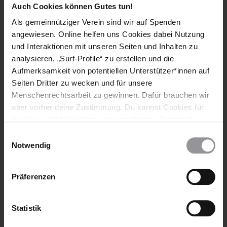
Auch Cookies können Gutes tun!
Weitere Artikel
Als gemeinnütziger Verein sind wir auf Spenden
angewiesen. Online helfen uns Cookies dabei Nutzung
und Interaktionen mit unseren Seiten und Inhalten zu
analysieren, „Surf-Profile“ zu erstellen und die
Aufmerksamkeit von potentiellen Unterstützer*innen auf
Seiten Dritter zu wecken und für unsere
Menschenrechtsarbeit zu gewinnen. Dafür brauchen wir
aber vorher deine Zustimmung. Du kannst Cookies für
Analysen, für Marketing und eingebettete Drittinhalte
auch ablehnen, oder deine Meinung jederzeit später
Einwilligungsauswahl
wieder ändern. Diesen Banner kannst Du über den Link
Notwendig
im Footer schnell wieder aufrufen.
Datenschutzerklärung
AKTUELL
IRAN
30.07.2026
Präferenzen
Iran: Zahl der Hinrichtungen von Protestierenden
steigt drastisch
Statistik
In Iran setzen die Behörden die Todesstrafe zunehmend als