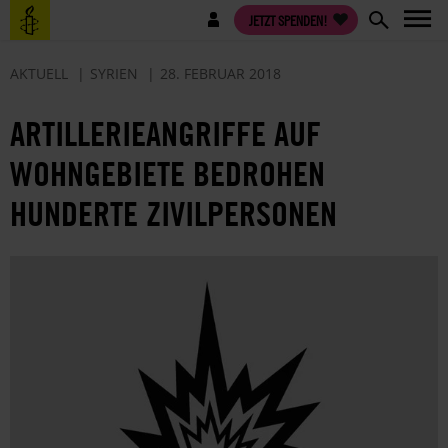
Direkt
Benutzermenü
JETZT SPENDEN!
zum
Inhalt
AKTUELL
SYRIEN
28. FEBRUAR 2018
ARTILLERIEANGRIFFE AUF
WOHNGEBIETE BEDROHEN
HUNDERTE ZIVILPERSONEN