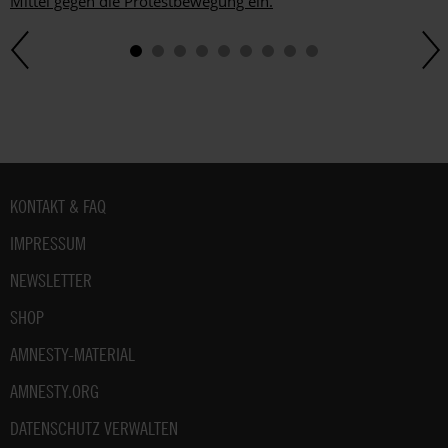
Mittel gegen die Protestbewegung ein.
Fußbereich
KONTAKT & FAQ
IMPRESSUM
NEWSLETTER
SHOP
AMNESTY-MATERIAL
AMNESTY.ORG
DATENSCHUTZ VERWALTEN