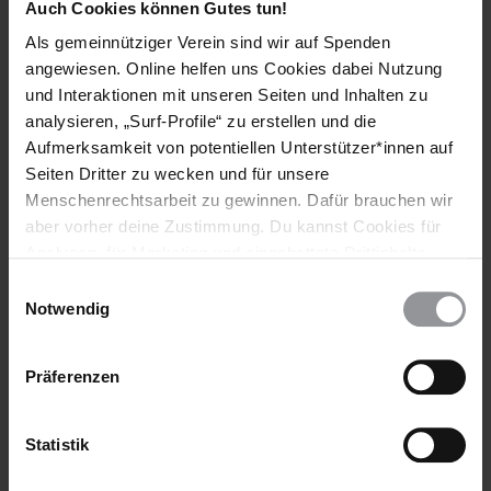
Auch Cookies können Gutes tun!
Länder
Als gemeinnütziger Verein sind wir auf Spenden
Syrien
Türkei
angewiesen. Online helfen uns Cookies dabei Nutzung
und Interaktionen mit unseren Seiten und Inhalten zu
Themen
analysieren, „Surf-Profile“ zu erstellen und die
Aufmerksamkeit von potentiellen Unterstützer*innen auf
Bewaffnete Konflikte
Seiten Dritter zu wecken und für unsere
Menschenrechtsarbeit zu gewinnen. Dafür brauchen wir
aber vorher deine Zustimmung. Du kannst Cookies für
Analysen, für Marketing und eingebettete Drittinhalte
Teile diesen Beitrag
auch ablehnen, oder deine Meinung jederzeit später
Einwilligungsauswahl
wieder ändern. Diesen Banner kannst Du über den Link
Notwendig
im Footer schnell wieder aufrufen.
Datenschutzerklärung
Präferenzen
Statistik
Bleib informiert