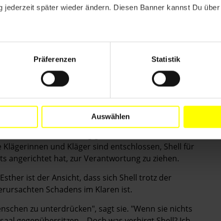
meinden eine entschädigen zu müssen.
 jederzeit später wieder ändern. Diesen Banner kannst Du über 
 Asyl in den USA. Ihre Familie und Freundinnen und
 Umweltverschmutzung durch den Shell-Konzern. "Das
 nutzen, sind verseucht. Menschen sterben
: auch
Präferenzen
Statistik
eld, weigert sich aber, aufzuräumen", sagt sie.
hten, richtet Shell Zeit und Ressourcen darauf aus,
nzerns weltweit eine Vielzahl von Rechtsverfahren zu
Auswählen
 Shell anhängig, bei denen es um die Beteiligung des
n und Umweltzerstörung geht. Unter anderem
e
Klägerinnen und Kläger
sind entschlossen, Shell für
s angerichtet hat, zur Verantwortung zu ziehen.
sther ist der Ansicht, dass sich Shell trotz der
ursachten Schadens im Klaren ist.
nschen zu unterdrücken", sagt sie. "Wenn sie nichts
saal gegenübersitzen... Doch was verbirgt Shell? Ich