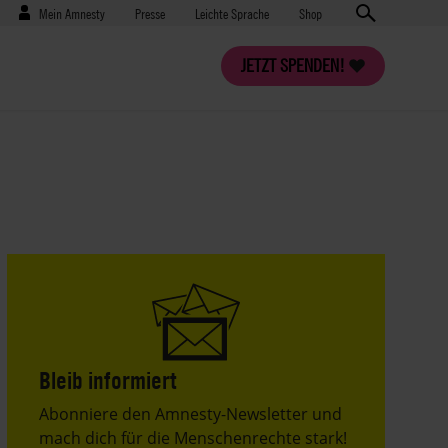
Benutzermenü
Presse
Mein Amnesty
Presse
Leichte Sprache
Shop
JETZT SPENDEN!
Bleib informiert
Header
Abonniere den Amnesty-Newsletter und
Text
mach dich für die Menschenrechte stark!