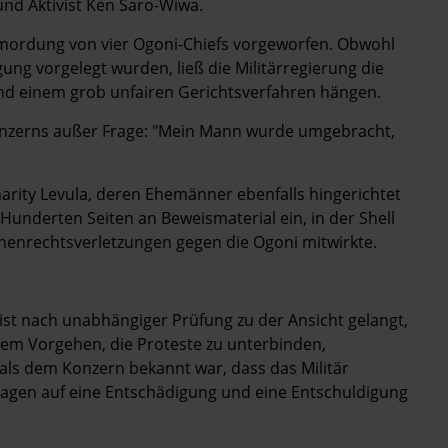
und Aktivist Ken Saro-Wiwa.
rmordung von vier Ogoni-Chiefs vorgeworfen. Obwohl
ng vorgelegt wurden, ließ die Militärregierung die
d einem grob unfairen Gerichtsverfahren hängen.
-Konzerns außer Frage: "Mein Mann wurde umgebracht,
arity Levula, deren Ehemänner ebenfalls hingerichtet
 Hunderten Seiten an Beweismaterial ein, in der Shell
henrechtsverletzungen gegen die Ogoni mitwirkte.
ist nach unabhängiger Prüfung zu der Ansicht gelangt,
ihrem Vorgehen, die Proteste zu unterbinden,
, als dem Konzern bekannt war, dass das Militär
klagen auf eine Entschädigung und eine Entschuldigung