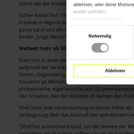
Damit will der Konzern verhindern, betroffene Ge
ablehnen, oder deine Meinung
wieder aufrufen.
Esther Kiobel floh 1996 aus Nigeria und beantragte
Datenschutzerklärung
Freunde in Nigeria leiden nach wie vor unter der
ganze Land und alle Gewässer, die wir zum Fischen
Einwilligungsauswahl
Notwendig
Kinder, junge Menschen und die Alten
. Shell hat G
Weltweit mehr als 50 Klagen gegen Shell
Statt sich zu einer wirklichen Säuberung zu verpflic
aufgrund der verantwortungslosen Praktiken des Ko
Ablehnen
führen. Gegenwärtig sind mehr als 50 Klagen gegen
Konzerns an Menschenrechtsverstößen, Korruptio
philippinische, nigerianische und US-amerikanisch
den Schaden, den der Konzern im Namen des Profit
Shell lehnt jede Verantwortung in diesen Fällen ab. E
Verleugnung über das Ausmaß des vom Konzern ver
"Shell hat ausreichend Geld, um die Stimme der Me
Unrechtes getan haben, sollten sie uns im Gerichts