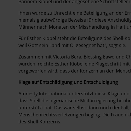
Barinem Kiobel und der angesehene Schriftsteller 
Ihnen wurde zu Unrecht eine Beteiligung an der E
niemals glaubwürdige Beweise für diese Anschuldigu
Männer nach Monaten der Misshandlung in Haft un
Für Esther Kiobel steht die Beteiligung des Shell
weil Gott sein Land mit Öl gesegnet hat", sagt sie.
Z
usammen mit Victoria Bera, Blessing Eawo und Ch
wurden, reichte Esther Kiobel eine Klageschrift mit
vorgeworfen
wird
, dass der Konzern an den Mensc
Klage auf Entschädigung und Entschuldigung
Amnesty International unterstützt diese Klage und 
dass Shell die nigerianische Militärregierung bei 
unterstützt hat. Das war selbst dann noch der Fall
Menschenrechtsverletzungen
beging
. Die Frauen 
des Shell-Konzerns.