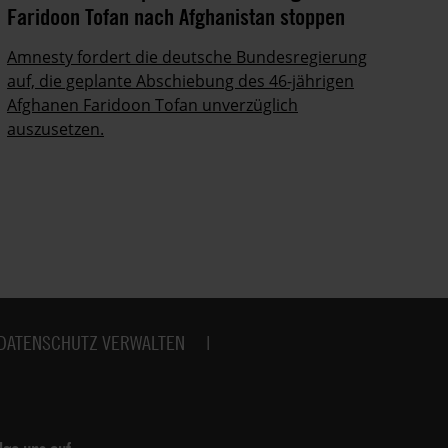
Faridoon Tofan nach Afghanistan stoppen
An
Ge
Amnesty fordert die deutsche Bundesregierung
auf, die geplante Abschiebung des 46-jährigen
Ze
Afghanen Faridoon Tofan unverzüglich
kä
auszusetzen.
no
DATENSCHUTZ VERWALTEN