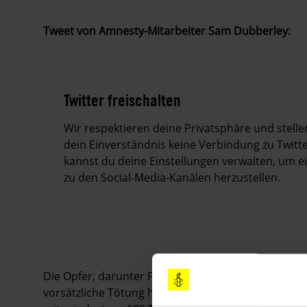
Tweet von Amnesty-Mitarbeiter Sam Dubberley:
Twitter freischalten
Wir respektieren deine Privatsphäre und stell
dein Einverständnis keine Verbindung zu Twitte
kannst du deine Einstellungen verwalten, um 
zu den Social-Media-Kanälen herzustellen.
Die Opfer, darunter Frauen und Kinder, starben me
vorsätzliche Tötung hindeutet. Der 16. November 20