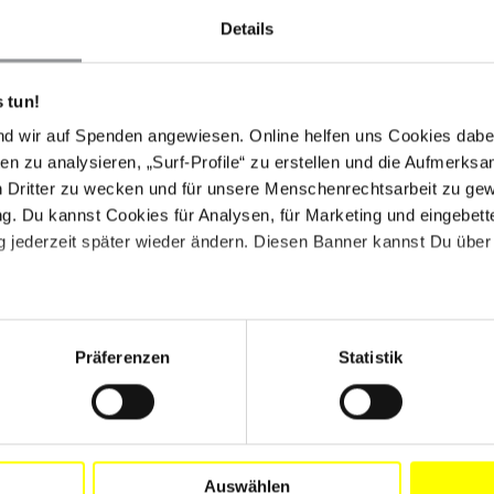
Details
Angesichts der zunehmenden Proteste wiesen die
en 14 Uhr Ortszeit an, ihre Netze abzuschalten. Ab
gen Rückgang der Signale, bis das Land gegen 19 Uhr
 tun!
7. November wurde der Internetzugang wieder
nd wir auf Spenden angewiesen. Online helfen uns Cookies dabe
testen reagierte der Iran erneut mit Internet-
en zu analysieren, „Surf-Profile“ zu erstellen und die Aufmerksa
n Dritter zu wecken und für unsere Menschenrechtsarbeit zu ge
. Du kannst Cookies für Analysen, für Marketing und eingebettet
nternet als unverzichtbares Mittel zum Schutz der
 jederzeit später wieder ändern. Diesen Banner kannst Du über 
tion an der Kampagne #KeepItOn, bei der sich ein
 für den Fortbestand des offenen und zugänglichen
 erklärte, dass "Staaten Internetverbindungen in
lockieren oder verhindern dürfen."
Präferenzen
Statistik
Menschenrechtsverletzungen an den Protestierenden
-Menschenrechtsrat auf, ein Mandat für die
ilen, damit die Verantwortlichen zur Rechenschaft
s ersten Schritt gegen die Straflosigkeit unabhängige
Auswählen