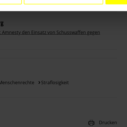
rg
rt Amnesty den Einsatz von Schusswaffen gegen
 Menschenrechte
Straflosigkeit
Drucken