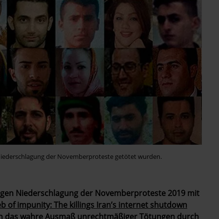
r Niederschlagung der Novemberproteste getötet wurden.
tigen Niederschlagung der Novemberproteste 2019 mit
b of impunity: The killings Iran’s internet shutdown
on das wahre Ausmaß unrechtmäßiger Tötungen durch