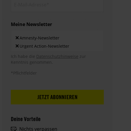
E-Mail-
Adresse*
Meine Newsletter
Newsletters
×
Amnesty-Newsletter
×
Urgent Action-Newsletter
Hinweis DSE
Ich habe die
Datenschutzhinweise
zur
Kenntnis genommen.
*Pflichtfelder
Deine Vorteile
Nichts verpassen