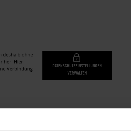
en deshalb ohne
r her. Hier
DATENSCHUTZEINSTELLUNGEN
eine Verbindung
VERWALTEN
ist durch Schüsse in Kopf oder Brust, was auf eine
19, der zweite Tag der Proteste, war der tödlichste