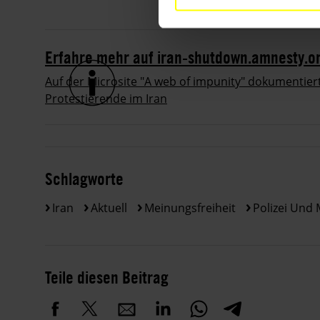
Erfahre mehr auf iran-shutdown.amnesty.o
Auf der Microsite "A web of impunity" dokumentie
Protestierende im Iran
Schlagworte
Iran
Aktuell
Meinungsfreiheit
Polizei Und
Teile diesen Beitrag