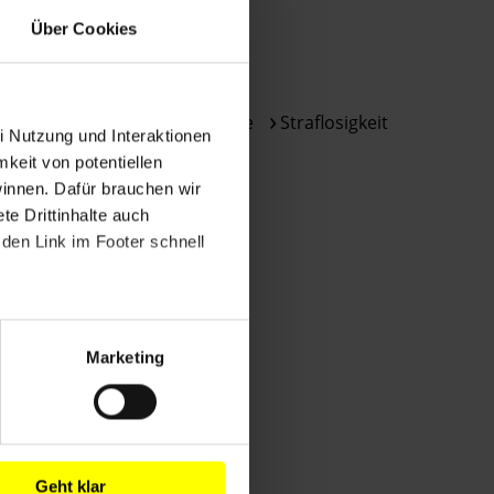
Bestimmungen
THEMEN
Über Cookies
des
DSGVO
Meinungsfreiheit
verarbeitet.
Polizei und Menschenrechte
Straflosigkeit
Über
i Nutzung und Interaktionen
die
mkeit von potentiellen
Arbeit
winnen. Dafür brauchen wir
und
e Drittinhalte auch
die
den Link im Footer schnell
Möglichkeiten
der
Unterstützung
von
Marketing
Amnesty
informieren
wir
dich
ggf.
Geht klar