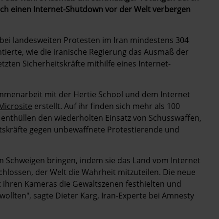
urch einen Internet-Shutdown vor der Welt verbergen
ei landesweiten Protesten im Iran mindestens 304
ierte, wie die iranische Regierung das Ausmaß der
ten Sicherheitskräfte mithilfe eines Internet-
mmenarbeit mit der Hertie School und dem Internet
Microsite
erstellt. Auf ihr finden sich mehr als 100
se enthüllen den wiederholten Einsatz von Schusswaffen,
tskräfte gegen unbewaffnete Protestierende und
m Schweigen bringen, indem sie das Land vom Internet
chlossen, der Welt die Wahrheit mitzuteilen. Die neue
t ihren Kameras die Gewaltszenen festhielten und
wollten", sagte
Dieter Karg, Iran-Experte bei Amnesty