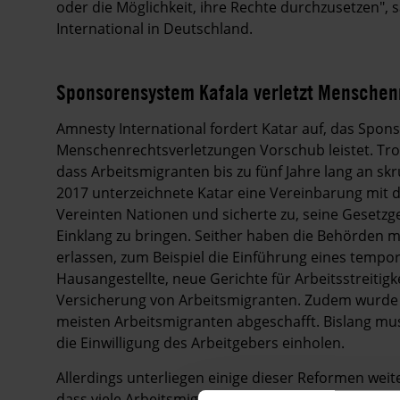
oder die Möglichkeit, ihre Rechte durchzusetzen", 
International in Deutschland.
Sponsorensystem Kafala verletzt Menschen
Amnesty International fordert Katar auf, das Spon
Menschenrechtsverletzungen Vorschub leistet. Trotz
dass Arbeitsmigranten bis zu fünf Jahre lang an s
2017 unterzeichnete Katar eine Vereinbarung mit de
Vereinten Nationen und sicherte zu, seine Gesetz
Einklang zu bringen. Seither haben die Behörden 
erlassen, zum Beispiel die Einführung eines tempo
Hausangestellte, neue Gerichte für Arbeitsstreitig
Versicherung von Arbeitsmigranten. Zudem wurde d
meisten Arbeitsmigranten abgeschafft. Bislang mu
die Einwilligung des Arbeitgebers einholen.
Allerdings unterliegen einige dieser Reformen wei
dass viele Arbeitsmigranten in Katar nach wie mit