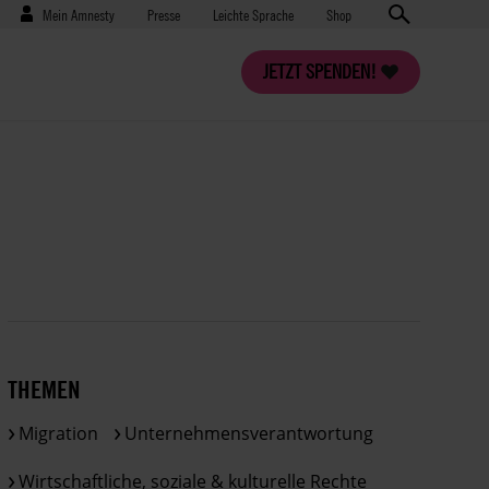
Benutzermenü
Presse
Mein Amnesty
Presse
Leichte Sprache
Shop
JETZT SPENDEN!
THEMEN
Migration
Unternehmensverantwortung
Wirtschaftliche, soziale & kulturelle Rechte