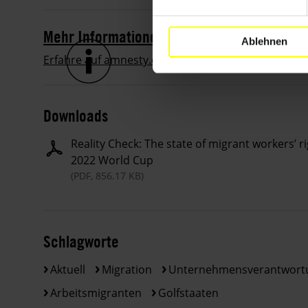
Mehr Informationen auf amnesty.org
Ablehnen
Erfahre auf amnesty.org mehr über die Situation d
Downloads
Reality Check: The state of migrant workers’ ri
2022 World Cup
(PDF, 856.17 KB)
Schlagworte
Aktuell
Migration
Unternehmensverantwort
Arbeitsmigranten
Golfstaaten