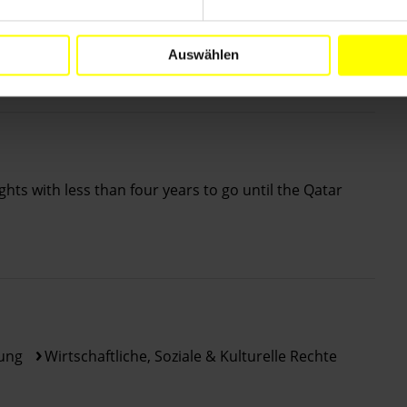
Auswählen
er Arbeitsmigrant_innen in Katar
ghts with less than four years to go until the Qatar
ung
Wirtschaftliche, Soziale & Kulturelle Rechte