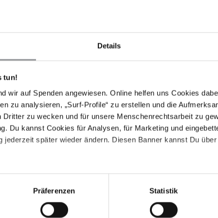
 Das Kafala-System hat weiterhin zur Folge, dass
elle die Erlaubnis ihres Arbeitgebers einholen
fanzeige wegen "unerlaubter Abwesenheit" und die
Details
 tun!
nd wir auf Spenden angewiesen. Online helfen uns Cookies dabe
en zu analysieren, „Surf-Profile“ zu erstellen und die Aufmerksa
n Dritter zu wecken und für unsere Menschenrechtsarbeit zu ge
i knapp über 200 US-Dollar pro Monat. Die neuen
. Du kannst Cookies für Analysen, für Marketing und eingebettet
keiten zuständig sind, haben nicht genügend
 jederzeit später wieder ändern. Diesen Banner kannst Du über 
ind Hunderte Arbeitsmigranten bereits ohne Verfahren
urückgekehrt.
eerlaubnis" weiterhin. Die 2017 eingeführten
e überwiegend weiblichen Hausangestellten
Präferenzen
Statistik
ützen.