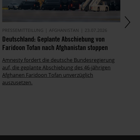
PRESSEMITTEILUNG
AFGHANISTAN
23.07.2026
AK
Deutschland: Geplante Abschiebung von
Ze
Faridoon Tofan nach Afghanistan stoppen
An
Ge
Amnesty fordert die deutsche Bundesregierung
auf, die geplante Abschiebung des 46-jährigen
Ze
Afghanen Faridoon Tofan unverzüglich
kä
auszusetzen.
no