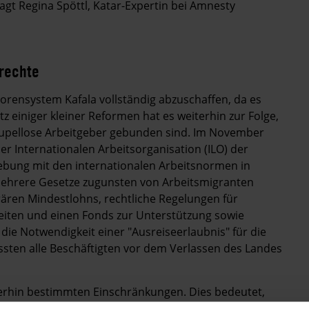
sagt Regina Spöttl, Katar-Expertin bei Amnesty
rechte
sorensystem Kafala vollständig abzuschaffen, da es
 einiger kleiner Reformen hat es weiterhin zur Folge,
krupellose Arbeitgeber gebunden sind. Im November
r Internationalen Arbeitsorganisation (ILO) der
gebung mit den internationalen Arbeitsnormen in
mehrere Gesetze zugunsten von Arbeitsmigranten
rären Mindestlohns, rechtliche Regelungen für
keiten und einen Fonds zur Unterstützung sowie
ie Notwendigkeit einer "Ausreiseerlaubnis" für die
ssten alle Beschäftigten vor dem Verlassen des Landes
terhin bestimmten Einschränkungen. Dies bedeutet,
 Zwangsarbeit, eingeschränkter Bewegungsfreiheit und