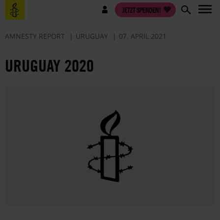
Direkt
Benutzermenü
JETZT SPENDEN!
zum
Inhalt
AMNESTY REPORT
URUGUAY
07. APRIL 2021
URUGUAY 2020