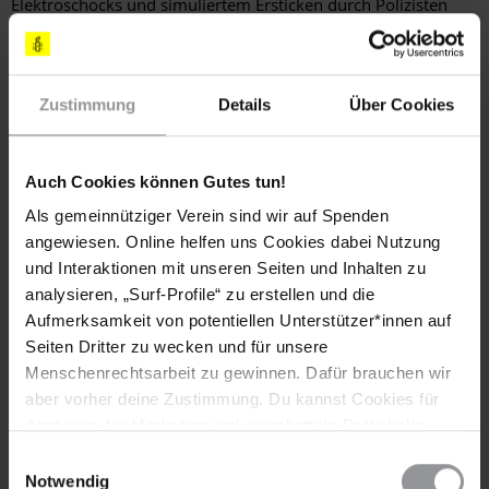
Elektroschocks und simuliertem Ersticken durch Polizisten
oder Soldaten, oft mit dem Ziel, Geständnisse oder
belastende Aussagen gegen andere zu erpressen. Häufig
werden diese Aussagen dann vor Gericht als einziges
Beweismittel zugelassen. Medizinische Gutachten durch
Zustimmung
Details
Über Cookies
unabhängige Experten hingegen, die Folter an Körper der
Opfer belegen und die Angeklagten entlasten könnten,
werden meist nicht angefragt oder vor Gericht nicht
Auch Cookies können Gutes tun!
anerkannt.
Als gemeinnütziger Verein sind wir auf Spenden
angewiesen. Online helfen uns Cookies dabei Nutzung
Weitere Informationen
und Interaktionen mit unseren Seiten und Inhalten zu
analysieren, „Surf-Profile“ zu erstellen und die
Aufmerksamkeit von potentiellen Unterstützer*innen auf
Seiten Dritter zu wecken und für unsere
Länder
Menschenrechtsarbeit zu gewinnen. Dafür brauchen wir
aber vorher deine Zustimmung. Du kannst Cookies für
Mexiko
Analysen, für Marketing und eingebettete Drittinhalte
auch ablehnen, oder deine Meinung jederzeit später
Einwilligungsauswahl
Themen
wieder ändern. Diesen Banner kannst Du über den Link
Notwendig