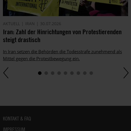
ggf.
auch
per
Telefon
AKTUELL
IRAN
30.07.2026
oder
Iran: Zahl der Hinrichtungen von Protestierenden
E-
steigt drastisch
Mail.
Dem
In Iran setzen die Behörden die Todesstrafe zunehmend als
kannst
Mittel gegen die Protestbewegung ein.
du
im
gesetzlichen
Rahmen
jederzeit
widersprechen.
Weitere
Hinweise
zum
Fußbereich
KONTAKT & FAQ
Datenschutz
unter:
IMPRESSUM