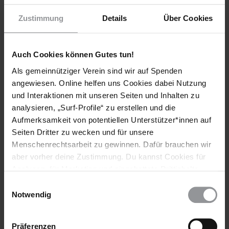
INFORMIERT
Zustimmung
Details
Über Cookies
Auch Cookies können Gutes tun!
Als gemeinnütziger Verein sind wir auf Spenden
angewiesen. Online helfen uns Cookies dabei Nutzung
und Interaktionen mit unseren Seiten und Inhalten zu
analysieren, „Surf-Profile“ zu erstellen und die
Aufmerksamkeit von potentiellen Unterstützer*innen auf
Seiten Dritter zu wecken und für unsere
Menschenrechtsarbeit zu gewinnen. Dafür brauchen wir
aber vorher deine Zustimmung. Du kannst Cookies für
Analysen, für Marketing und eingebettete Drittinhalte
Abonniere den Amnesty-Newsletter und mach
auch ablehnen, oder deine Meinung jederzeit später
Einwilligungsauswahl
dich für die Menschenrechte stark!
wieder ändern. Diesen Banner kannst Du über den Link
Notwendig
im Footer schnell wieder aufrufen.
Meine Daten
Datenschutzerklärung
Präferenzen