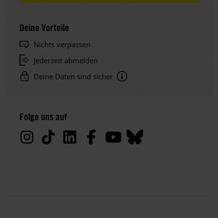
Deine Vorteile
Nichts verpassen
Jederzeit abmelden
Deine Daten sind sicher
Hinweis
Datenschutz:
Folge uns auf
Deine
Daten
werden
von
uns
nur
zu
satzungsgemäßen
Zwecken
und