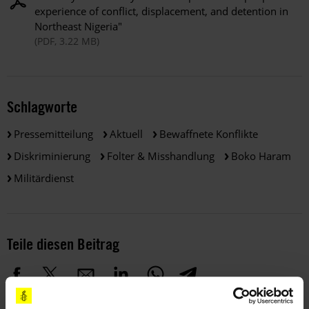
experience of conflict, displacement, and detention in
Northeast Nigeria"
(PDF, 3.22 MB)
Schlagworte
Pressemitteilung
Aktuell
Bewaffnete Konflikte
Diskriminierung
Folter & Misshandlung
Boko Haram
Militärdienst
Teile diesen Beitrag
BLEIB