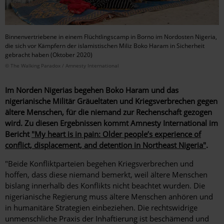
Binnenvertriebene in einem Flüchtlingscamp in Borno im Nordosten Nigeria,
die sich vor Kämpfern der islamistischen Miliz Boko Haram in Sicherheit
gebracht haben (Oktober 2020)
© The Walking Paradox / Amnesty International
Im Norden Nigerias begehen Boko Haram und das
nigerianische Militär Gräueltaten und Kriegsverbrechen gegen
ältere Menschen, für die niemand zur Rechenschaft gezogen
wird. Zu diesen Ergebnissen kommt Amnesty International im
Bericht
"My heart is in pain: Older people’s experience of
conflict, displacement, and detention in Northeast Nigeria"
.
"Beide Konfliktparteien begehen Kriegsverbrechen und
hoffen, dass diese niemand bemerkt, weil ältere Menschen
bislang innerhalb des Konflikts nicht beachtet wurden. Die
nigerianische Regierung muss ältere Menschen anhören und
in humanitäre Strategien einbeziehen. Die rechtswidrige
unmenschliche Praxis der Inhaftierung ist beschämend und