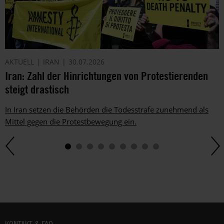
AKTUELL
IRAN
30.07.2026
Iran: Zahl der Hinrichtungen von Protestierenden
steigt drastisch
In Iran setzen die Behörden die Todesstrafe zunehmend als
Mittel gegen die Protestbewegung ein.
Fußbereich