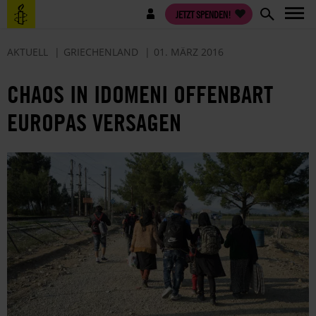
Direkt
Benutzermenü
JETZT SPENDEN!
zum
Inhalt
AKTUELL
GRIECHENLAND
01. MÄRZ 2016
CHAOS IN IDOMENI OFFENBART
EUROPAS VERSAGEN