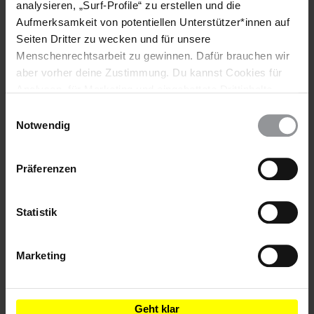
analysieren, „Surf-Profile“ zu erstellen und die
Aufmerksamkeit von potentiellen Unterstützer*innen auf
Teile diesen Beitrag
Seiten Dritter zu wecken und für unsere
Menschenrechtsarbeit zu gewinnen. Dafür brauchen wir
aber vorher deine Zustimmung. Du kannst Cookies für
Analysen, für Marketing und eingebettete Drittinhalte
auch ablehnen, oder deine Meinung jederzeit später
Einwilligungsauswahl
wieder ändern. Diesen Banner kannst Du über den Link
Notwendig
im Footer schnell wieder aufrufen.
Datenschutzerklärung
Bleib informiert
Präferenzen
Header
Abonniere den Amnesty-Newsletter und mach dich
Text
für die Menschenrechte stark!
Statistik
Vorname
Marketing
Nachname
E-
Geht klar