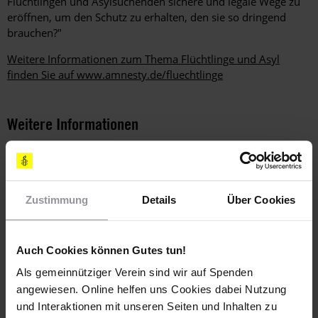
Flüchtlingen und Asylsuchenden sichere und legale Wege zu
eröffnen, um den Schutz zu erhalten, den sie so dringend
brauchen?"
Weitere Informationen zum Thema Flüchtlinge und Asyl
finden Sie auf www.amnesty.de/fluechtlinge
Weitere Informationen
Länder
Zustimmung
Details
Über Cookies
Griechenland
Mazedonien
Themen
Auch Cookies können Gutes tun!
Als gemeinnütziger Verein sind wir auf Spenden
Flüchtlinge & Asyl
angewiesen. Online helfen uns Cookies dabei Nutzung
und Interaktionen mit unseren Seiten und Inhalten zu