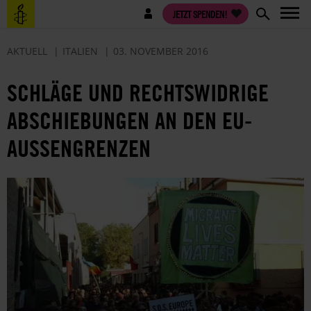
Direkt
Benutzermenü
JETZT SPENDEN!
zum
Inhalt
AKTUELL
ITALIEN
03. NOVEMBER 2016
SCHLÄGE UND RECHTSWIDRIGE
ABSCHIEBUNGEN AN DEN EU-
AUSSENGRENZEN