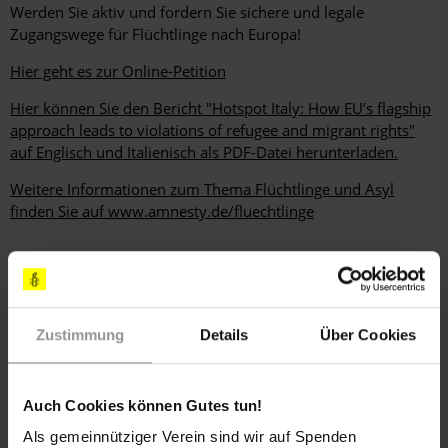
Werden Sie aktiv und fordern Sie sichere und legale
Zugangswege für Flüchtlinge nach Europa!
Hier geht es zur Online-Petition
Hier können Sie den Bericht "Hotspot Italy: How EU’s flagship
approach leads to violations of refugee and migrant rights"
auf Englisch und Italienisch als PDF-Datei herunterladen.
Weitere Informationen zum Thema Flüchtlinge und Asyl
finden Sie auf www.amnesty.de/fluechtlinge
Weitere Informationen
Zustimmung
Details
Über Cookies
Länder
Auch Cookies können Gutes tun!
Italien
Als gemeinnütziger Verein sind wir auf Spenden