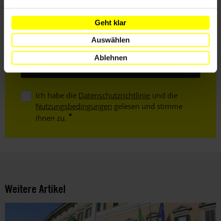
Nachname
Geht klar
Auswählen
E-
Mail
Ablehnen
Ich habe die
Datenschutzrichtlinie
und die
Nutzungsbedingungen
gelesen und stimme
ihnen zu.
Weitere Artikel