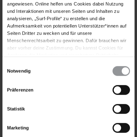
Themen
angewiesen. Online helfen uns Cookies dabei Nutzung
und Interaktionen mit unseren Seiten und Inhalten zu
Flüchtlinge & Asyl
analysieren, „Surf-Profile“ zu erstellen und die
Aufmerksamkeit von potentiellen Unterstützer*innen auf
Seiten Dritter zu wecken und für unsere
Menschenrechtsarbeit zu gewinnen. Dafür brauchen wir
Teile diesen Beitrag
aber vorher deine Zustimmung. Du kannst Cookies für
Analysen, für Marketing und eingebettete Drittinhalte
auch ablehnen, oder deine Meinung jederzeit später
Einwilligungsauswahl
wieder ändern. Diesen Banner kannst Du über den Link
Notwendig
im Footer schnell wieder aufrufen.
Datenschutzerklärung
Präferenzen
Bleib informiert
Statistik
Header
Abonniere den Amnesty-Newsletter und mach dich
Text
für die Menschenrechte stark!
Marketing
Vorname