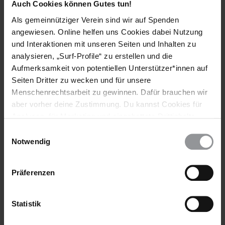
Auch Cookies können Gutes tun!
angemeldet wurden, waren die Heime besser geschützt,
Als gemeinnütziger Verein sind wir auf Spenden
zumindest zeitweise. Wichtig ist, dass man nicht einfach nur
hinfährt, sondern mit Leuten vor Ort interagiert und das
angewiesen. Online helfen uns Cookies dabei Nutzung
sinnvoll aufzieht. Die Stimmen der von rassistischer Gewalt
und Interaktionen mit unseren Seiten und Inhalten zu
Betroffenen müssen ernst genommen werden. Dafür ist ein
analysieren, „Surf-Profile“ zu erstellen und die
sensibler und gleichberechtiger Kontakt mit den Flüchtlingen
Aufmerksamkeit von potentiellen Unterstützer*innen auf
selbst unerlässlich. Im besten Fall ergab sich im Rahmen von
Seiten Dritter zu wecken und für unsere
Aktionen nach mehreren Tagen voller Pöbeleien vor den
Menschenrechtsarbeit zu gewinnen. Dafür brauchen wir
Unterkünften, wieder ein sicherer Raum.
aber vorher deine Zustimmung. Du kannst Cookies für
Fragen: Andreas Koob
Analysen, für Marketing und eingebettete Drittinhalte
auch ablehnen, oder deine Meinung jederzeit später
Einwilligungsauswahl
Weitere Informationen zum Thema finden Sie auf
wieder ändern. Diesen Banner kannst Du über den Link
Notwendig
www.amnesty.de/fluechtlinge
im Footer schnell wieder aufrufen.
Datenschutzerklärung
Präferenzen
Weitere Informationen
Statistik