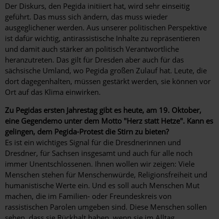
Der Diskurs, den Pegida initiiert hat, wird sehr einseitig
geführt. Das muss sich ändern, das muss wieder
ausgeglichener werden. Aus unserer politischen Perspektive
ist dafür wichtig, antirassistische Inhalte zu repräsentieren
und damit auch stärker an politisch Verantwortliche
heranzutreten. Das gilt für Dresden aber auch für das
sächsische Umland, wo Pegida großen Zulauf hat. Leute, die
dort dagegenhalten, müssen gestärkt werden, sie können vor
Ort auf das Klima einwirken.
Zu Pegidas ersten Jahrestag gibt es heute, am 19. Oktober,
eine Gegendemo unter dem Motto "Herz statt Hetze". Kann es
gelingen, dem Pegida-Protest die Stirn zu bieten?
Es ist ein wichtiges Signal für die Dresdnerinnen und
Dresdner, für Sachsen insgesamt und auch für alle noch
immer Unentschlossenen. Ihnen wollen wir zeigen: Viele
Menschen stehen für Menschenwürde, Religionsfreiheit und
humanistische Werte ein. Und es soll auch Menschen Mut
machen, die im Familien- oder Freundeskreis von
rassistischen Parolen umgeben sind. Diese Menschen sollen
sehen, dass sie Rückhalt haben, wenn sie im Alltag